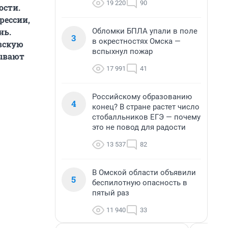
19 220
90
ости.
рессии,
Обломки БПЛА упали в поле
нь.
3
в окрестностях Омска —
вскую
вспыхнул пожар
зывают
17 991
41
Российскому образованию
4
конец? В стране растет число
стобалльников ЕГЭ — почему
это не повод для радости
13 537
82
В Омской области объявили
5
беспилотную опасность в
пятый раз
11 940
33