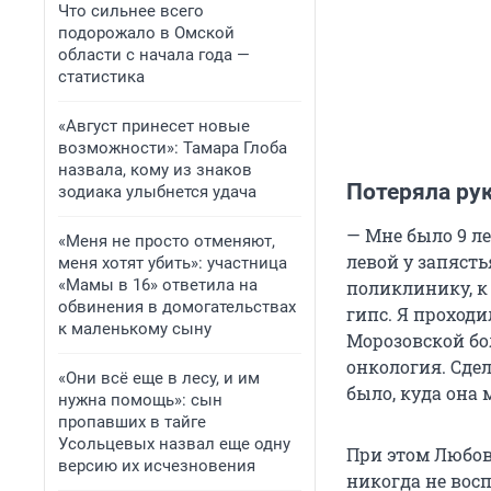
Что сильнее всего
подорожало в Омской
области с начала года —
статистика
«Август принесет новые
возможности»: Тамара Глоба
назвала, кому из знаков
Потеряла рук
зодиака улыбнется удача
— Мне было 9 ле
«Меня не просто отменяют,
левой у запяст
меня хотят убить»: участница
«Мамы в 16» ответила на
поликлинику, к 
обвинения в домогательствах
гипс. Я проходи
к маленькому сыну
Морозовской бол
онкология. Сдел
«Они всё еще в лесу, и им
было, куда она 
нужна помощь»: сын
пропавших в тайге
Усольцевых назвал еще одну
При этом Любов
версию их исчезновения
никогда не восп