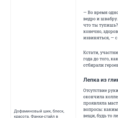
— Во время одн
ведро и швабру.
что ты тупишь? 
конечно, здоров
извиняться, — 
Кстати, участни
года до того, ка
отбирали герое
Лепка из гли
Отсутствие рук
окончила колле
проявляла маст
вопросы: каким
Дофаминовый шик, блеск,
вещи, будь то 
красота. Фанки-стайл в