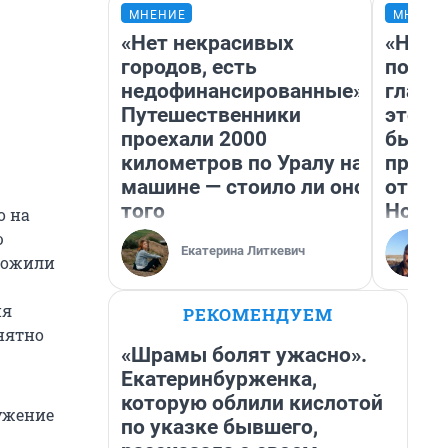
МНЕНИЕ
МНЕНИ
«Нет некрасивых
«Нико
городов, есть
побед
недофинансированные».
главн
Путешественники
этого
проехали 2000
бьет 
километров по Уралу на
прока
машине — стоило ли оно
отзыв
того
Нолан
о на
ю
Екатерина Литкевич
аложили
ня
РЕКОМЕНДУЕМ
онятно
«Шрамы болят ужасно».
Екатеринбурженка,
которую облили кислотой
ружение
по указке бывшего,