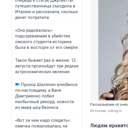
очередь к статуе Джульетты:
путешественница съездила в
Италию и рассказала, сколько
денег потратила
«Она радовалась»:
подозреваемая в убийстве
омского студента-историка
была в восторге от его смерти
Такое бывает раз в жизни: 12
августа произойдут три редких
астрономических явления
Прохор Шаляпин влюбился
по-настоящему, а Ваня
Дмитриенко побил
необычный рекорд: новости
Рассказываем об уник
из мира шоу-бизнеса
Источник: 
vokrug.tv
«Вот за чем надо следить»:
Людям нравится
омичка пожаловалась на