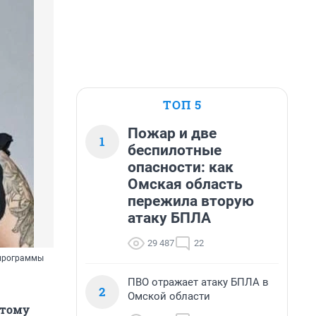
ТОП 5
Пожар и две
1
беспилотные
опасности: как
Омская область
пережила вторую
атаку БПЛА
29 487
22
 программы
ПВО отражает атаку БПЛА в
2
Омской области
этому