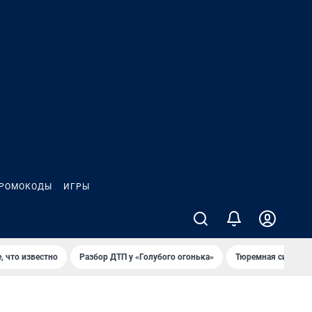
РОМОКОДЫ
ИГРЫ
, что известно
Разбор ДТП у «Голубого огонька»
Тюремная система