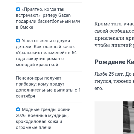
«Приятно, когда так
встречают»: рэперу Gazan
подарили баскетбольный мяч
Кроме того, уча
в Омске
своей особенно
привлекали ярки
Ушел от жены с двумя
чтобы лишний р
детьми. Как главный качок
«Уральских пельменей» в 54
года закрутил роман с
Рождение К
молодой красоткой
Любе 25 лет. До
Пенсионеры получат
гнулся, тяжело 
прибавку: кому придут
его.
дополнительные выплаты с 1
сентября
Модные тренды осени
2026: военные мундиры,
крокодиловая кожа и
огромные плечи