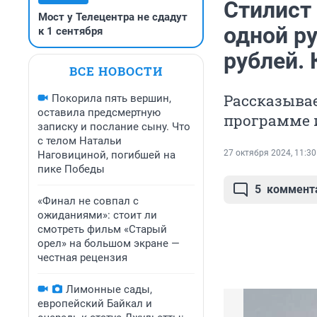
Стилист 
Мост у Телецентра не сдадут
одной ру
к 1 сентября
рублей.
ВСЕ НОВОСТИ
Рассказывае
Покорила пять вершин,
оставила предсмертную
программе 
записку и послание сыну. Что
с телом Натальи
27 октября 2024, 11:30
Наговициной, погибшей на
пике Победы
5
коммент
«Финал не совпал с
ожиданиями»: стоит ли
смотреть фильм «Старый
орел» на большом экране —
честная рецензия
Лимонные сады,
европейский Байкал и