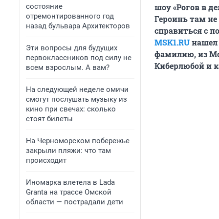
состояние
шоу «Рогов в де
отремонтированного год
Героинь там не
назад бульвара Архитекторов
справиться с п
MSK1.RU
нашел 
Эти вопросы для будущих
фамилию, из Мо
первоклассников под силу не
Киберлюбой и к
всем взрослым. А вам?
На следующей неделе омичи
смогут послушать музыку из
кино при свечах: сколько
стоят билеты
На Черноморском побережье
закрыли пляжи: что там
происходит
Иномарка влетела в Lada
Granta на трассе Омской
области — пострадали дети