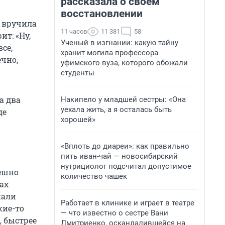
рассказала о своем
восстановлении
и вручила
11 часов
11 381
58
ит: «Ну,
Ученый в изгнании: какую тайну
се,
хранит могила профессора
ечно,
уфимского вуза, которого обожали
студенты
а два
Накипело у младшей сестры: «Она
уехала жить, а я осталась быть
де
хорошей»
«Вплоть до диареи»: как правильно
пить иван-чай — новосибирский
нутрициолог подсчитал допустимое
пешно
количество чашек
ах
кали
Работает в клинике и играет в театре
кие-то
— что известно о сестре Вани
, быстрее
Дмитриенко, оскандалившейся на