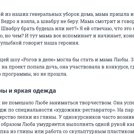
ой из наших генеральных уборок дома, мама пришла 
 Ведро я взяла, а швабру не беру. Мама смотрит и говор
Швабру брать будешь или нет?» Я ей отвечаю, что это в
о, но чем? И тут мама все вспоминает и начинает, кон
с улыбкой говорит наша героиня.
цей шоу «Рогов в деле» могла бы стать и мама Любы. З
к на проект попала дочь, она участвовала в конкурсе, г
в программы, но не прошла.
ны и яркая одежда
и не помешало Любе заниматься творчеством. Она ус
дж по специальности «художник-реставратор». На пар
ерство лепки из глины. У однокурсников часто возни
 образом Люба умудряется выполнять одной рукой ка
лепка из глины или работа со скульптурным пластиком