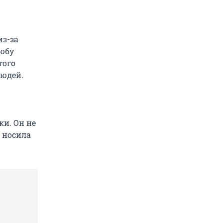
из-за
Любу
того
людей.
ки. Он не
е носила