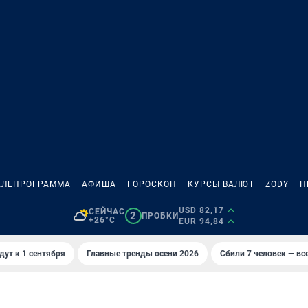
ЕЛЕПРОГРАММА
АФИША
ГОРОСКОП
КУРСЫ ВАЛЮТ
ZODY
П
USD 82,17
СЕЙЧАС
2
ПРОБКИ
+26°C
EUR 94,84
дут к 1 сентября
Главные тренды осени 2026
Сбили 7 человек — все