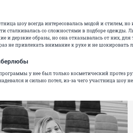
стница шоу всегда интересовалась модой и стилем, но 
сти сталкивалась со сложностями в подборе одежды. 
е и дерзкие образы, но она отказывалась от них, для 
аз не привлекать внимание к руке и не шокировать 
иберлюбы
 программы у нее был только косметический протез ру
надевался и сильно потел, из-за чего участница шоу н