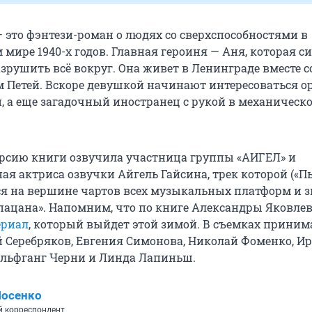
 это фэнтези-роман о людях со сверхспособностями в
мире 1940-х годов. Главная героиня — Аня, которая с
зрушить всё вокруг. Она живет в Ленинграде вместе с
 Петей. Вскоре девушкой начинают интересоваться о
и, а еще загадочный иностранец с рукой в механическ
ерсию книги озвучила участница группы «АИГЕЛ» и
ая актриса озвучки Айгель Гайсина, трек которой («П
ся на вершине чартов всех музыкальных платформ и з
 пацана». Напомним, что по книге Александры Яковле
ериал
, который выйдет этой зимой. В съемках приним
й Серебряков, Евгения Симонова, Николай Фоменко, И
льфганг Черни и Линда Лапиньш.
Носенко
 корреспондент