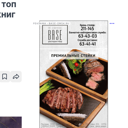
 топ
книг
РЕКЛАМА • BASE-OMSK.RU