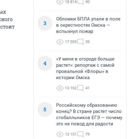
18 814
90
мых
сного
Обломки БПЛА упали в поле
3
в окрестностях Омска —
 стоит
вспыхнул пожар
17 595
39
«У меня в огороде больше
4
растет»: репортаж с самой
провальной «Флоры» в
истории Омска
13 162
41
Российскому образованию
5
конец? В стране растет число
стобалльников ЕГЭ — почему
это не повод для радости
13 151
79