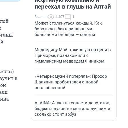
переехал в глушь на Алтай
8 часов
4 407
1
илой
Может столкнуться каждый. Как
о
бороться с бактериальными
рганы
болезнями овощей — советы
ой
Медведицу Майю, жившую на цепи в
Приморье, познакомили с
гималайским медведем Фиником
ыяла»)
«Четырех мужей потеряла»: Прохор
вучит в
Шаляпин проболтался о новой
вой
возлюбленной
али
рина
AI-AINA: Атака на соцсети депутатов,
бюджета вузов не хватило лучшим и
сколько стоит арбуз