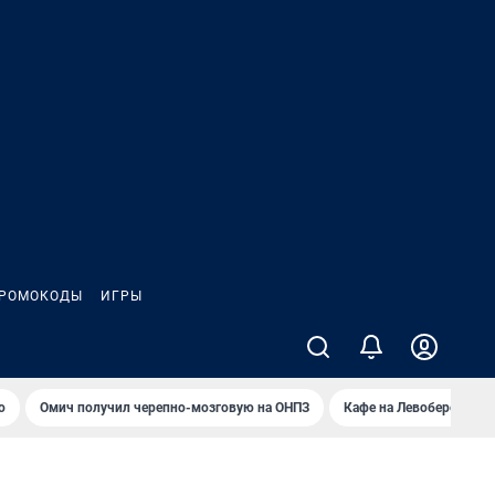
РОМОКОДЫ
ИГРЫ
о
Омич получил черепно-мозговую на ОНПЗ
Кафе на Левобережье в