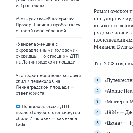
избранником
Роман омской п
популярных худ
«Четырех мужей потеряла»:
Прохор Шаляпин проболтался
книжного сервис
о новой возлюбленной
рядом с новой 
произведениями
«Увидела женщин с
Михаила Булгако
окровавленными головами»:
очевидцы — о страшном ДТП
на Ленинградской площади
Топ 2023 года в
Что грозит водителю, который
«Путешеств
сбил 7 пешеходов на
Ленинградской площади —
«Atomic He
ответ юриста
«Мастер и 
Появилась схема ДТП
«1984» — Д
возле «Голубого огонька», где
сбили 7 человек — как ехала
«Дюна» — Ф
Lada