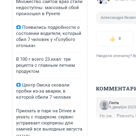
Множество сайтов враз стали
недоступны: массовый сбой
произошел в Рунете
Александра Яковл
Появились подробности о
состоянии водителя, который
0
сбил 7 человек у «Голубого
огонька»
Увидели опечатку? В
В 100 г всего 23 ккал: три
рецепта с главным летним
продуктом
Центр Омска сковали
КОММЕНТАР
пробки из-за аварии, в
которой сбили 7 человек
Гость
6 декабря 2023
Приехать в парк на Drivee и
Ну уж... Равнять
уехать с подарком: сервис
устраивает сюрпризы для
омичей все выходные августа