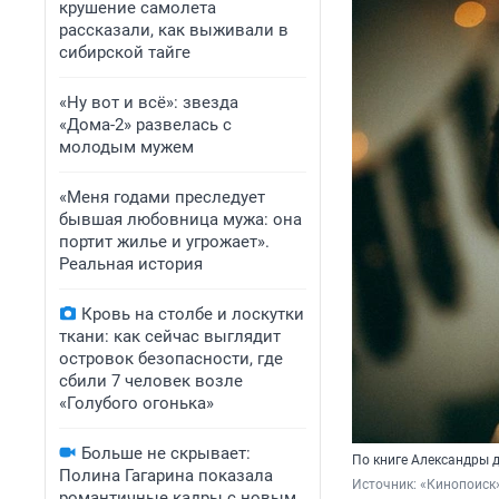
крушение самолета
рассказали, как выживали в
сибирской тайге
«Ну вот и всё»: звезда
«Дома-2» развелась с
молодым мужем
«Меня годами преследует
бывшая любовница мужа: она
портит жилье и угрожает».
Реальная история
Кровь на столбе и лоскутки
ткани: как сейчас выглядит
островок безопасности, где
сбили 7 человек возле
«Голубого огонька»
Больше не скрывает:
По книге Александры 
Полина Гагарина показала
Источник: 
«Кинопоиск»
романтичные кадры с новым