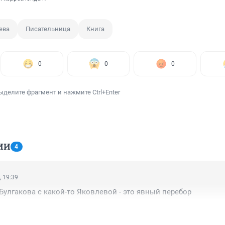
ева
Писательница
Книга
0
0
0
ыделите фрагмент и нажмите Ctrl+Enter
ИИ
4
, 19:39
 Булгакова с какой-то Яковлевой - это явный перебор