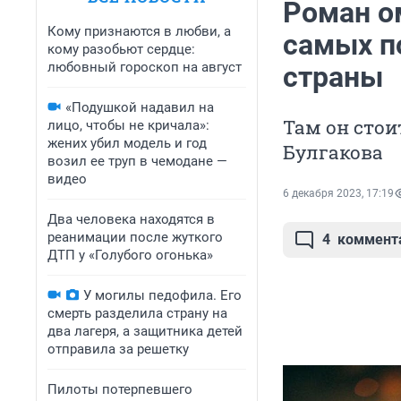
Роман о
Кому признаются в любви, а
самых п
кому разобьют сердце:
любовный гороскоп на август
страны
«Подушкой надавил на
Там он стои
лицо, чтобы не кричала»:
жених убил модель и год
Булгакова
возил ее труп в чемодане —
видео
6 декабря 2023, 17:19
Два человека находятся в
реанимации после жуткого
4
коммент
ДТП у «Голубого огонька»
У могилы педофила. Его
смерть разделила страну на
два лагеря, а защитника детей
отправила за решетку
Пилоты потерпевшего