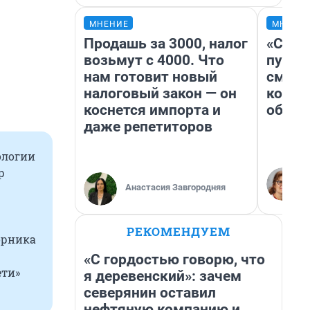
МНЕНИЕ
МНЕНИ
Продашь за 3000, налог
«Спут
возьмут с 4000. Что
пургу»
нам готовит новый
смерт
налоговый закон — он
котор
коснется импорта и
обнар
даже репетиторов
ологии
р
Анастасия Завгородняя
РЕКОМЕНДУЕМ
орника
«С гордостью говорю, что
ети»
я деревенский»: зачем
северянин оставил
нефтяную компанию и