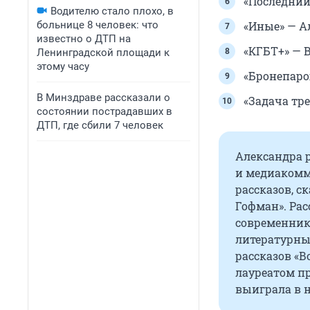
«Последний
Водителю стало плохо, в
больнице 8 человек: что
«Иные» — А
известно о ДТП на
«КГБТ+» — 
Ленинградской площади к
этому часу
«Бронепаро
В Минздраве рассказали о
«Задача тр
состоянии пострадавших в
ДТП, где сбили 7 человек
Александра р
и медиакомму
рассказов, с
Гофман». Ра
современник»
литературны
рассказов «Во
лауреатом пр
выиграла в 