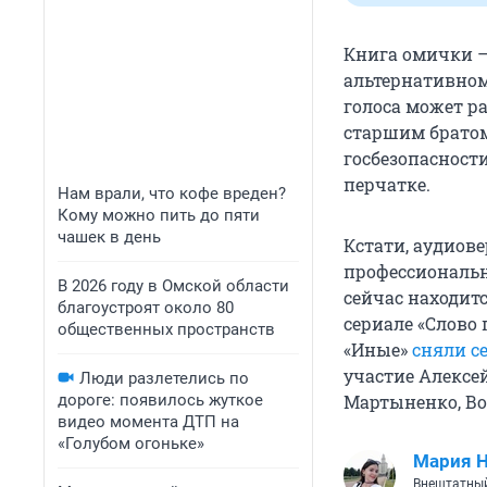
Книга омички —
альтернативном 
голоса может ра
старшим братом
госбезопасност
перчатке.
Нам врали, что кофе вреден?
Кому можно пить до пяти
чашек в день
Кстати, аудиов
профессиональн
В 2026 году в Омской области
сейчас находит
благоустроят около 80
сериале «Слово
общественных пространств
«Иные»
сняли с
участие Алексе
Люди разлетелись по
дороге: появилось жуткое
Мартыненко, Во
видео момента ДТП на
«Голубом огоньке»
Мария 
Внештатный