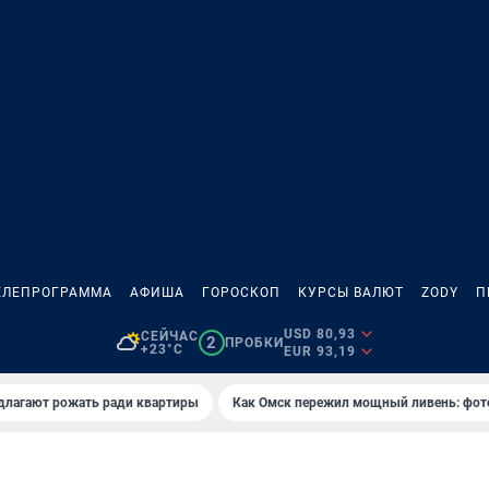
ЕЛЕПРОГРАММА
АФИША
ГОРОСКОП
КУРСЫ ВАЛЮТ
ZODY
П
USD 80,93
СЕЙЧАС
2
ПРОБКИ
+23°C
EUR 93,19
длагают рожать ради квартиры
Как Омск пережил мощный ливень: фот