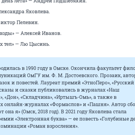
 день лета» — Андрей Подшибякин.
лександра Яковлева.
Виктор Пелевин.
ходы» — Алексей Иванов.
ех тел» — Лю Цысинь.
одилась в 1990 году в Омске. Окончила факультет фил
никаций ОмГУ им. Ф. М. Достоевского. Прозаик, авто
казок и повестей. Лауреат премий «ЭтноПеро», «Русский
ссказы и сказки публиковались в журналах «Наш
, «Дон», «Складчина», «Иртышъ-Омь», а также в
х онлайн-журналах «Формаслов» и «Пашня». Автор сб
т она я» (Омск, 2018 год). В 2021 году Яковлева стала
емии «Электронная буква» — ее повесть «Голубиные д
номинации «Роман взросления».