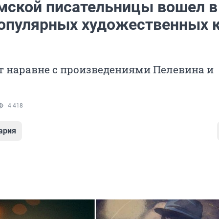
мской писательницы вошел в
опулярных художественных 
т наравне с произведениями Пелевина и
4 418
ария