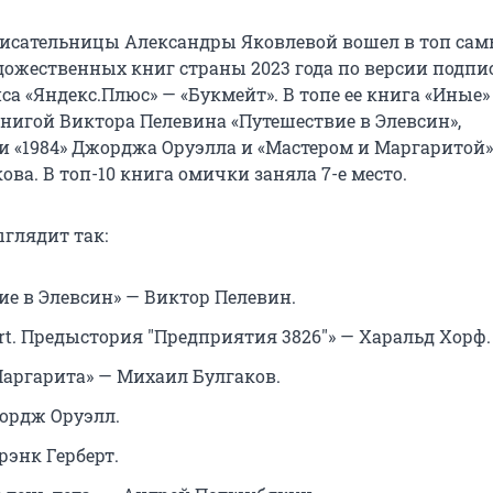
исательницы Александры Яковлевой вошел в топ са
ожественных книг страны 2023 года по версии подпи
а «Яндекс.Плюс» — «Букмейт». В топе ее книга «Иные»
книгой Виктора Пелевина «Путешествие в Элевсин»,
 «1984» Джорджа Оруэлла и «Мастером и Маргаритой»
ва. В топ-10 книга омички заняла 7-е место.
ыглядит так:
ие в Элевсин» — Виктор Пелевин.
art. Предыстория "Предприятия 3826"» — Харальд Хорф.
Маргарита» — Михаил Булгаков.
жордж Оруэлл.
рэнк Герберт.