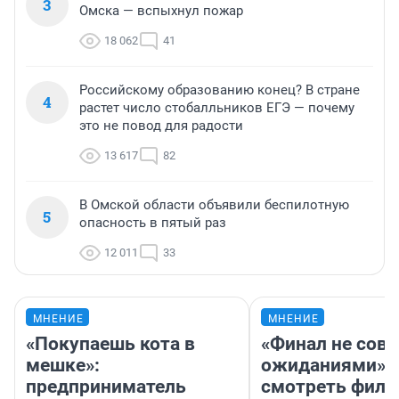
3
Омска — вспыхнул пожар
18 062
41
Российскому образованию конец? В стране
4
растет число стобалльников ЕГЭ — почему
это не повод для радости
13 617
82
В Омской области объявили беспилотную
5
опасность в пятый раз
12 011
33
МНЕНИЕ
МНЕНИЕ
«Покупаешь кота в
«Финал не совп
мешке»:
ожиданиями»: 
предприниматель
смотреть фил