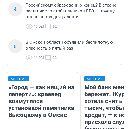
Российскому образованию конец? В стране
4
растет число стобалльников ЕГЭ — почему
это не повод для радости
13 521
82
В Омской области объявили беспилотную
5
опасность в пятый раз
11 931
33
МНЕНИЕ
МНЕНИЕ
«Город — как нищий на
Мой банк меня
паперти»: краевед
бережет. Журн
возмутился
хотела снять 2
установкой памятника
тысяч, чтобы п
Высоцкому в Омске
кредит, — к не
приехала служ
безопасности