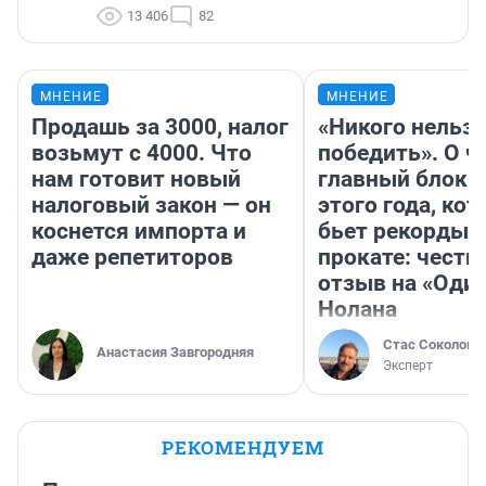
13 406
82
МНЕНИЕ
МНЕНИЕ
Продашь за 3000, налог
«Никого нельз
возьмут с 4000. Что
победить». О ч
нам готовит новый
главный блокб
налоговый закон — он
этого года, ко
коснется импорта и
бьет рекорды 
даже репетиторов
прокате: честн
отзыв на «Оди
Нолана
Стас Соколов
Анастасия Завгородняя
Эксперт
РЕКОМЕНДУЕМ