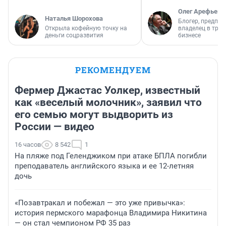
Олег Арефьев
Наталья Шорохова
Блогер, предпри
Открыла кофейную точку на
владелец в тра
деньги соцразвития
бизнесе
РЕКОМЕНДУЕМ
Фермер Джастас Уолкер, известный
как «веселый молочник», заявил что
его семью могут выдворить из
России — видео
16 часов
8 542
1
На пляже под Геленджиком при атаке БПЛА погибли
преподаватель английского языка и ее 12-летняя
дочь
«Позавтракал и побежал — это уже привычка»:
история пермского марафонца Владимира Никитина
— он стал чемпионом РФ 35 раз