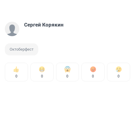
Сергей Корякин
Октоберфест
0
0
0
0
0