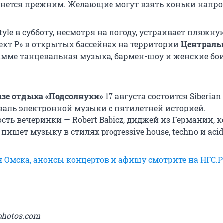
анется прежним. Желающие могут взять коньки напро
yle в субботу, несмотря на погоду, устраивает пляжну
ект P» в открытых бассейнах на территории
Централь
рамме танцевальная музыка, бармен-шоу и женские бои
азе отдыха «Подсолнухи»
17 августа состоится Siberian
иваль электронной музыки с пятилетней историей.
сть вечеринки — Robert Babicz, диджей из Германии, 
 пишет музыку в стилях progressive house, techno и acid
я Омска, анонсы концертов и афишу смотрите на НГС.
photos.com