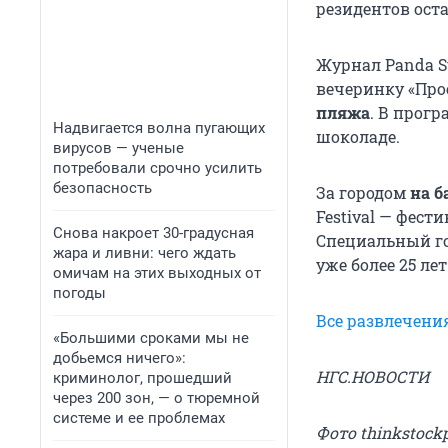
резидентов ост
Журнал Panda St
вечеринку «Про
пляжа
. В прог
Надвигается волна пугающих
шоколаде.
вирусов — ученые
потребовали срочно усилить
безопасность
За городом
на б
Festival — фест
Снова накроет 30-градусная
Специальный го
жара и ливни: чего ждать
уже более 25 лет
омичам на этих выходных от
погоды
Все развлечени
«Большими сроками мы не
добьемся ничего»:
НГС.НОВОСТИ
криминолог, прошедший
через 200 зон, — о тюремной
системе и ее проблемах
Фото thinkstock