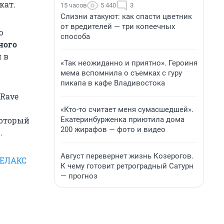
кат.
15 часов
5 440
3
Слизни атакуют: как спасти цветник
от вредителей — три копеечных
ю
способа
ного
 в
«Так неожиданно и приятно». Героиня
мема вспомнила о съемках с гуру
пикапа в кафе Владивостока
 Rave
«Кто-то считает меня сумасшедшей».
Екатеринбурженка приютила дома
который
200 жирафов — фото и видео
.
Август перевернет жизнь Козерогов.
РЕЛАКС
К чему готовит ретроградный Сатурн
— прогноз