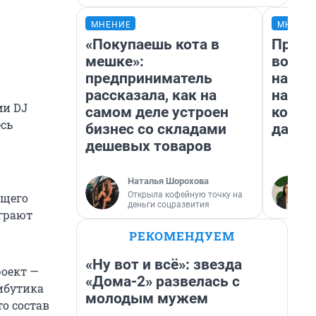
МНЕНИЕ
МНЕНИ
«Покупаешь кота в
Прода
мешке»:
возьм
предприниматель
нам г
рассказала, как на
налог
ми DJ
самом деле устроен
косне
есь
бизнес со складами
даже 
дешевых товаров
Наталья Шорохова
Открыла кофейную точку на
ящего
деньги соцразвития
играют
РЕКОМЕНДУЕМ
«Ну вот и всё»: звезда
роект —
«Дома-2» развелась с
ибутика
молодым мужем
о состав