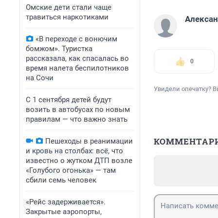
Омские дети стали чаще
травиться наркотиками
Алекса
«В переходе с вонючим
бомжом». Туристка
рассказала, как спасалась во
0
время налета беспилотников
на Сочи
Увидели опечатку? В
С 1 сентября детей будут
возить в автобусах по новым
правилам — что важно знать
КОММЕНТАР
Пешеходы в реанимации
и кровь на столбах: всё, что
известно о жутком ДТП возле
«Голубого огонька» — там
сбили семь человек
«Рейс задерживается».
Закрытые аэропорты,