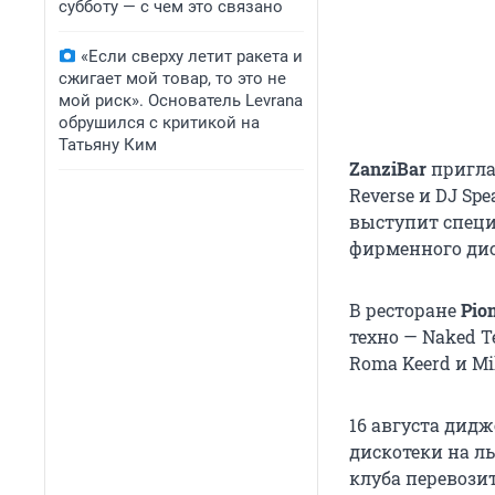
субботу — с чем это связано
«Если сверху летит ракета и
сжигает мой товар, то это не
мой риск». Основатель Levrana
обрушился с критикой на
Татьяну Ким
ZanziBar
пригла
Reverse и DJ Sp
выступит специ
фирменного дис
В ресторане
Pio
техно — Naked T
Roma Keerd и Mi
16 августа дид
дискотеки на л
клуба перевози