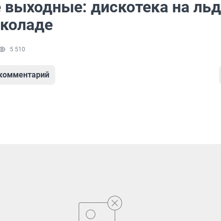
 выходные: дискотека на льд
околаде
5 510
 комментарий