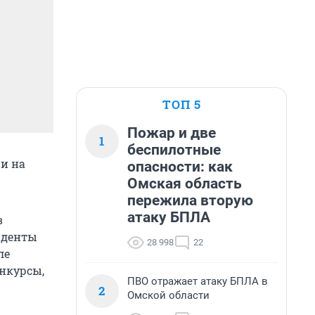
ТОП 5
Пожар и две
1
беспилотные
 и на
опасности: как
Омская область
пережила вторую
атаку БПЛА
в
зиденты
28 998
22
ле
онкурсы,
ПВО отражает атаку БПЛА в
2
Омской области