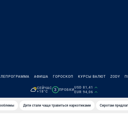
ЕЛЕПРОГРАММА
АФИША
ГОРОСКОП
КУРСЫ ВАЛЮТ
ZODY
П
USD 81,41
СЕЙЧАС
3
ПРОБКИ
+18°C
EUR 94,06
проблемы
Дети стали чаще травиться наркотиками
Сиротам предла