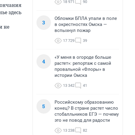
18 971
90
окончания
нье здесь
Обломки БПЛА упали в поле
3
в окрестностях Омска —
и не
вспыхнул пожар
17 729
39
«У меня в огороде больше
4
растет»: репортаж с самой
провальной «Флоры» в
истории Омска
13 342
41
Российскому образованию
5
конец? В стране растет число
стобалльников ЕГЭ — почему
это не повод для радости
13 238
82