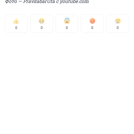
Фото — PravdabarUfa c youtube.com
0
0
0
0
0