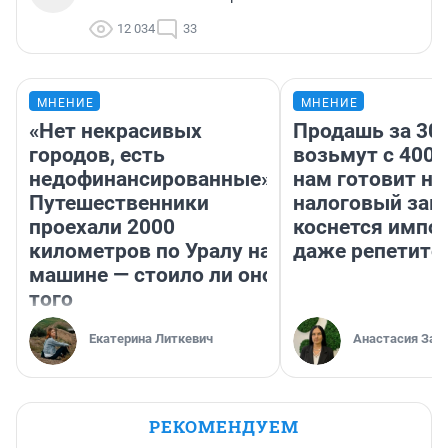
12 034
33
МНЕНИЕ
МНЕНИЕ
«Нет некрасивых
Продашь за 300
городов, есть
возьмут с 4000
недофинансированные».
нам готовит н
Путешественники
налоговый зако
проехали 2000
коснется импор
километров по Уралу на
даже репетито
машине — стоило ли оно
того
Екатерина Литкевич
Анастасия Зав
РЕКОМЕНДУЕМ