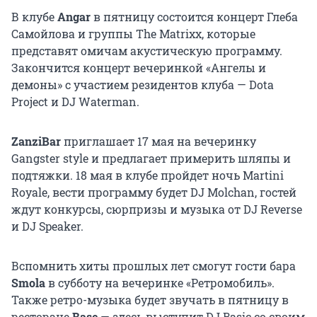
В клубе
Angar
в пятницу состоится концерт Глеба
Самойлова и группы The Matrixx, которые
представят омичам акустическую программу.
Закончится концерт вечеринкой «Ангелы и
демоны» с участием резидентов клуба — Dota
Project и DJ Waterman.
ZanziBar
приглашает 17 мая на вечеринку
Gangster style и предлагает примерить шляпы и
подтяжки. 18 мая в клубе пройдет ночь Martini
Royale, вести программу будет DJ Molchan, гостей
ждут конкурсы, сюрпризы и музыка от DJ Reverse
и DJ Speaker.
Вспомнить хиты прошлых лет смогут гости бара
Smola
в субботу на вечеринке «Ретромобиль».
Также ретро-музыка будет звучать в пятницу в
ресторане
Base
— здесь выступит DJ Basic со своим