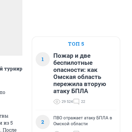
ТОП 5
Пожар и две
1
беспилотные
ый турнир
опасности: как
Омская область
пережила вторую
атаку БПЛА
по
29 524
22
итвы
ПВО отражает атаку БПЛА в
2
 из 5
Омской области
. После