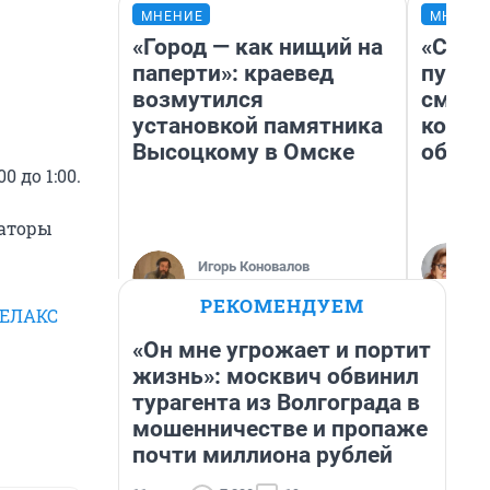
МНЕНИЕ
МНЕНИ
«Город — как нищий на
«Спут
паперти»: краевед
пургу»
возмутился
смерт
установкой памятника
котор
Высоцкому в Омске
обнар
 до 1:00.
заторы
Игорь Коновалов
Историк
РЕКОМЕНДУЕМ
РЕЛАКС
«Он мне угрожает и портит
жизнь»: москвич обвинил
турагента из Волгограда в
мошенничестве и пропаже
почти миллиона рублей