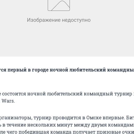
тся первый в городе ночной любительский командн
е состоится ночной любительский командный турнир 
 Wars.
рганизаторы, турнир проводится в Омске впервые. Б
ь в течение нескольких минут между двумя командами
сле чего победившая команда получает призовые очки