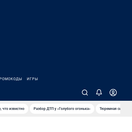
РОМОКОДЫ
ИГРЫ
, что известно
Разбор ДТП у «Голубого огонька»
Тюремная система