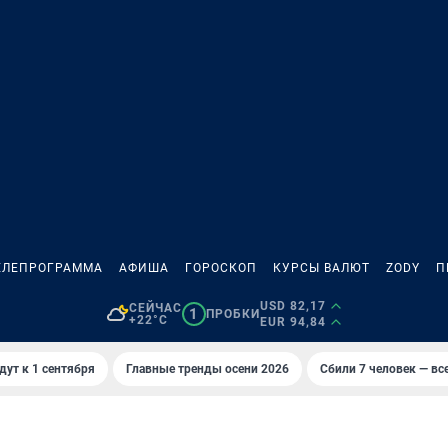
ЕЛЕПРОГРАММА
АФИША
ГОРОСКОП
КУРСЫ ВАЛЮТ
ZODY
П
USD 82,17
СЕЙЧАС
1
ПРОБКИ
+22°C
EUR 94,84
дут к 1 сентября
Главные тренды осени 2026
Сбили 7 человек — все