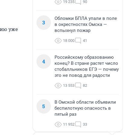
19 235
90
Обломки БПЛА упали в поле
3
в окрестностях Омска —
цию уже
вспыхнул пожар
18 000
41
Российскому образованию
4
конец? В стране растет число
стобалльников ЕГЭ — почему
это не повод для радости
13 553
82
В Омской области объявили
5
беспилотную опасность в
пятый раз
11 952
33