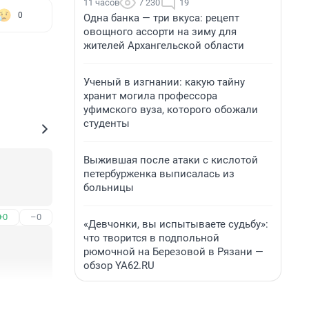
11 часов
7 230
19
0
Одна банка — три вкуса: рецепт
овощного ассорти на зиму для
жителей Архангельской области
Ученый в изгнании: какую тайну
хранит могила профессора
уфимского вуза, которого обожали
студенты
Выжившая после атаки с кислотой
петербурженка выписалась из
больницы
+0
–0
«Девчонки, вы испытываете судьбу»:
что творится в подпольной
рюмочной на Березовой в Рязани —
обзор YA62.RU
+0
–0