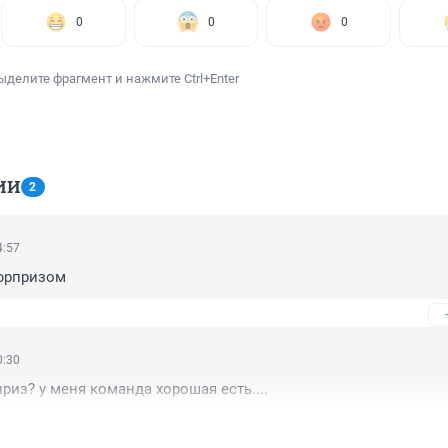
0
0
0
ыделите фрагмент и нажмите Ctrl+Enter
ИИ
2
4:57
сюрпризом
0:30
риз? у меня команда хорошая есть....