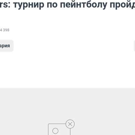
rs: турнир по пейнтболу прой
4 398
ария