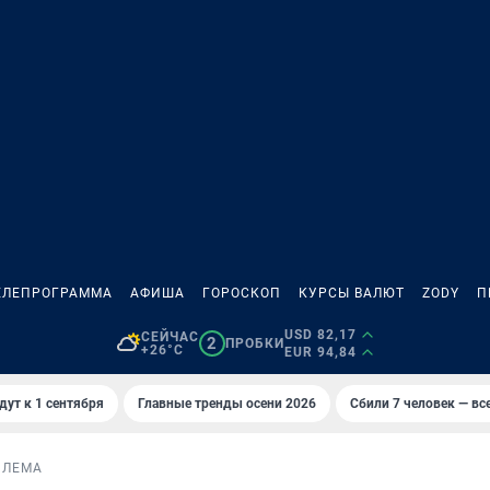
ЕЛЕПРОГРАММА
АФИША
ГОРОСКОП
КУРСЫ ВАЛЮТ
ZODY
П
USD 82,17
СЕЙЧАС
2
ПРОБКИ
+26°C
EUR 94,84
дут к 1 сентября
Главные тренды осени 2026
Сбили 7 человек — все
БЛЕМА