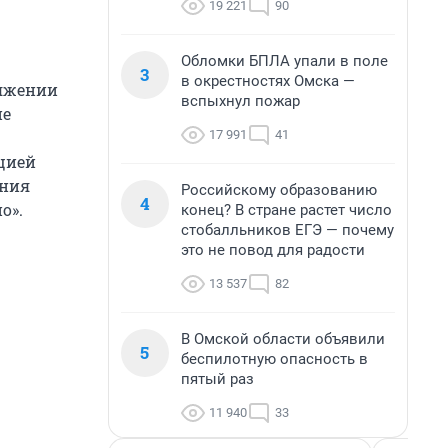
19 221
90
Обломки БПЛА упали в поле
3
в окрестностях Омска —
тяжении
вспыхнул пожар
не
17 991
41
цией
ения
Российскому образованию
4
о».
конец? В стране растет число
стобалльников ЕГЭ — почему
это не повод для радости
13 537
82
В Омской области объявили
5
беспилотную опасность в
пятый раз
11 940
33