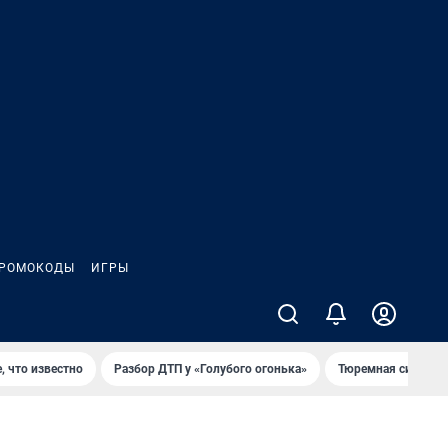
РОМОКОДЫ
ИГРЫ
, что известно
Разбор ДТП у «Голубого огонька»
Тюремная система