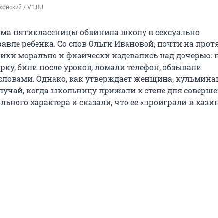
хонский / V1.RU
ама пятиклассницы обвинила школу в сексуально
авле ребенка. Со слов Ольги Ивановой, почти на про
ники морально и физически издевались над дочерью: 
орку, били после уроков, ломали телефон, обзывали
ловами. Однако, как утверждает женщина, кульмина
случай, когда школьницу прижали к стене для соверш
льного характера и сказали, что ее «проиграли в казин