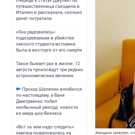
очередь к статуе Джульетты:
путешественница съездила в
Италию и рассказала, сколько
денег потратила
«Она радовалась»:
подозреваемая в убийстве
омского студента-историка
была в восторге от его смерти
Такое бывает раз в жизни: 12
августа произойдут три редких
астрономических явления
Прохор Шаляпин влюбился
по-настоящему, а Ваня
Дмитриенко побил
необычный рекорд: новости
из мира шоу-бизнеса
«Вот за чем надо следить»:
омичка пожаловалась на
Женщина заявляет, чт