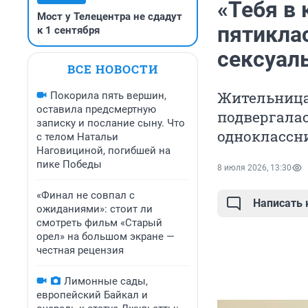
«Тебя в 
Мост у Телецентра не сдадут
пятикла
к 1 сентября
сексуал
ВСЕ НОВОСТИ
Жительница 
Покорила пять вершин,
оставила предсмертную
подвергалас
записку и послание сыну. Что
одноклассни
с телом Натальи
Наговициной, погибшей на
пике Победы
8 июля 2026, 13:30
«Финал не совпал с
Написать
ожиданиями»: стоит ли
смотреть фильм «Старый
орел» на большом экране —
честная рецензия
Лимонные сады,
европейский Байкал и