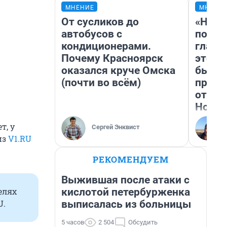
МНЕНИЕ
МНЕНИ
От сусликов до
«Нико
автобусов с
побед
кондиционерами.
главн
Почему Красноярск
этого
оказался круче Омска
бьет 
(почти во всём)
прока
отзыв
Нолан
т, у
Сергей Энквист
из
V1.RU
РЕКОМЕНДУЕМ
Выжившая после атаки с
кислотой петербурженка
елях
выписалась из больницы
U.
5 часов
2 504
Обсудить