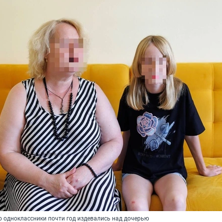
о одноклассники почти год издевались над дочерью