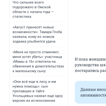
Что сильнее всего
подорожало в Омской
области с начала года —
статистика
«Август принесет новые
возможности»: Тамара Глоба
назвала, кому из знаков
зодиака улыбнется удача
«Меня не просто отменяют,
меня хотят убить»: участница
И пока женщина
«Мамы в 16» ответила на
руководства шк
обвинения в домогательствах
постарались ра
к маленькому сыну
«Они всё еще в лесу, и им
нужна помощь»: сын
Данные несо
пропавших в тайге
анонимности
Усольцевых назвал еще одну
версию их исчезновения