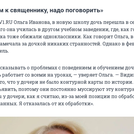
м к священнику, надо поговорить»
V1.RU Ольга Иванова, в новую школу дочь перешла в с
того она училась в другом учебном заведении, где, как 
ка тоже обижали одноклассники. Как говорит Ольга, 
замечала за дочкой никаких странностей. Однако в фе
ель.
ссказывать о проблемах с поведением и обучением доч
 работает со всеми на уроках, — уверяет Ольга. — Види
то, что у дочери не было контурной карты по истории
ъявить, поэтому они постоянно муссируют эту конту
 у дочери, как я считаю, из-за моей позиции по обраб
нных. Я отказалась от их обработки».