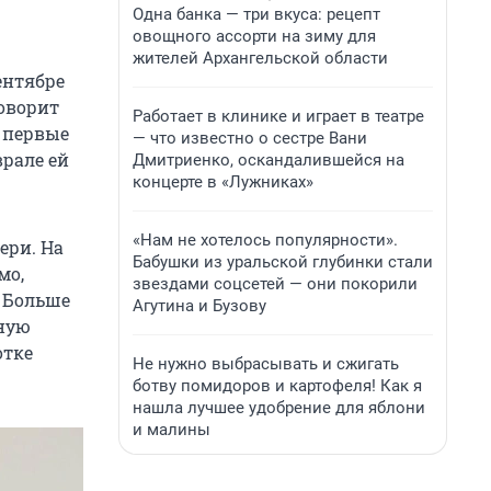
Одна банка — три вкуса: рецепт
овощного ассорти на зиму для
жителей Архангельской области
ентябре
говорит
Работает в клинике и играет в театре
в первые
— что известно о сестре Вани
врале ей
Дмитриенко, оскандалившейся на
концерте в «Лужниках»
«Нам не хотелось популярности».
ери. На
Бабушки из уральской глубинки стали
мо,
звездами соцсетей — они покорили
. Больше
Агутина и Бузову
рную
отке
Не нужно выбрасывать и сжигать
ботву помидоров и картофеля! Как я
нашла лучшее удобрение для яблони
и малины