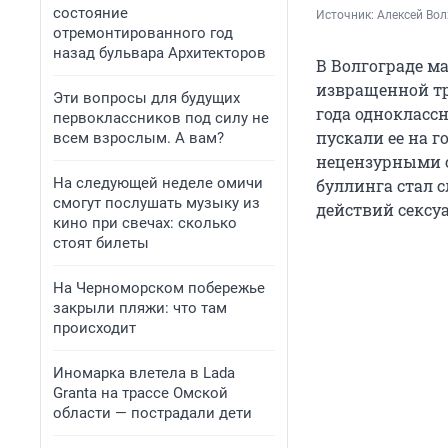
состояние
Источник: 
Алексей Вол
отремонтированного год
назад бульвара Архитекторов
В Волгограде м
извращенной тр
Эти вопросы для будущих
года однокласс
первоклассников под силу не
пускали ее на г
всем взрослым. А вам?
нецензурными с
На следующей неделе омичи
буллинга стал 
смогут послушать музыку из
действий сексуа
кино при свечах: сколько
стоят билеты
На Черноморском побережье
закрыли пляжи: что там
происходит
Иномарка влетела в Lada
Granta на трассе Омской
области — пострадали дети