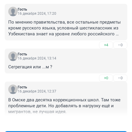
Гость
16 декабря 2024, 17:20
По мнению правительства, все остальные предметы 
кроме русского языка, условный шестиклассник из 
Узбекистана знает на уровне любого российского 
школьника? А если нет? Отправлять его на 2-3 класса 
+4
–0
назад? И получатся школьные абу-банды, которые 
будут кашмарить детей на 3 года моложе.
Гость
16 декабря 2024, 13:14
Сегрегация или ...м ?
+0
–0
Гость
16 декабря 2024, 12:37
В Омске два десятка коррекционных школ. Там тоже 
проблемные дети. Но добавлять в нагрузку ещё и 
мигрантов, не лучшая идея.
+4
–0