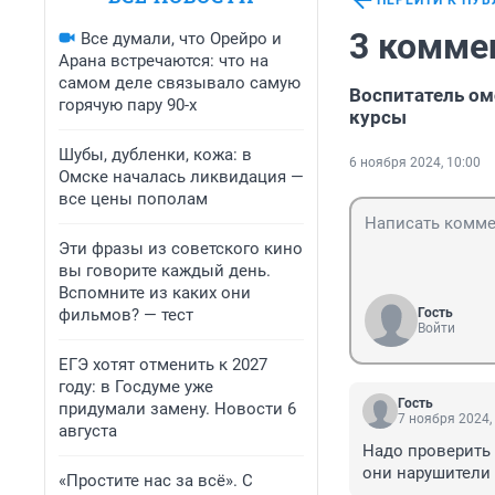
ПЕРЕЙТИ К ПУ
3 комме
Все думали, что Орейро и
Арана встречаются: что на
самом деле связывало самую
Воспитатель ом
горячую пару 90-х
курсы
Шубы, дубленки, кожа: в
6 ноября 2024, 10:00
Омске началась ликвидация —
все цены пополам
Эти фразы из советского кино
вы говорите каждый день.
Вспомните из каких они
фильмов? — тест
Гость
Войти
ЕГЭ хотят отменить к 2027
году: в Госдуме уже
Гость
придумали замену. Новости 6
7 ноября 2024,
августа
Надо проверить и
они нарушители
«Простите нас за всё». С