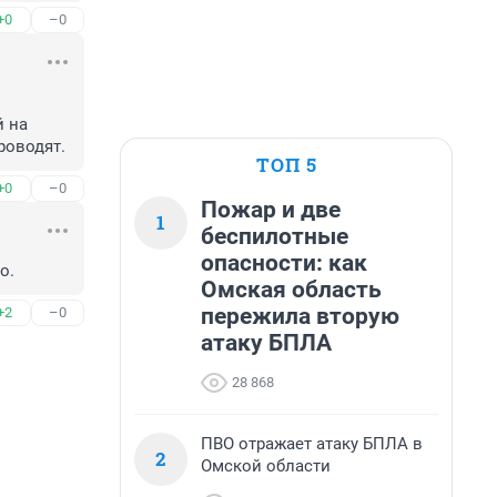
+0
–0
 на 
роводят.
ТОП 5
+0
–0
Пожар и две
1
беспилотные
опасности: как
о.
Омская область
пережила вторую
+2
–0
атаку БПЛА
28 868
ПВО отражает атаку БПЛА в
2
Омской области