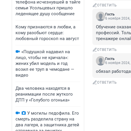
телефона исчезнувшей в тайге
ОТВЕТИТЬ
семьи Усольцевых пришло
леденящее душу сообщение
Гость
6 ноября 2024,
Кому признаются в любви, а
Обучение оказа
кому разобьют сердце:
профессий. Толь
любовный гороскоп на август
тренажере онлай
ОТВЕТИТЬ
«Подушкой надавил на
лицо, чтобы не кричала»:
Гость
жених убил модель и год
6 ноября 2024,
возил ее труп в чемодане —
обязал работода
видео
ОТВЕТИТЬ
Два человека находятся в
реанимации после жуткого
ДТП у «Голубого огонька»
У могилы педофила. Его
смерть разделила страну на
два лагеря, а защитника детей
отправила за решетку