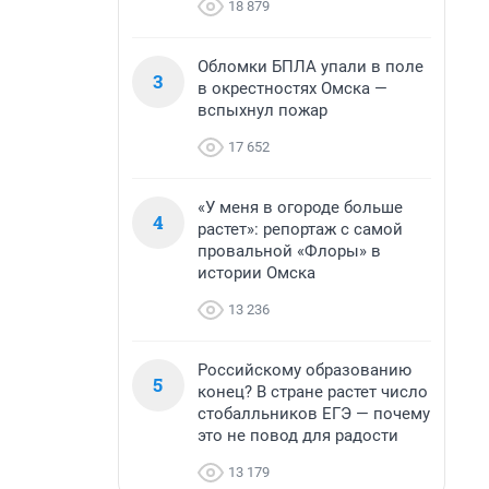
18 879
Обломки БПЛА упали в поле
3
в окрестностях Омска —
вспыхнул пожар
17 652
«У меня в огороде больше
4
растет»: репортаж с самой
провальной «Флоры» в
истории Омска
13 236
Российскому образованию
5
конец? В стране растет число
стобалльников ЕГЭ — почему
это не повод для радости
13 179