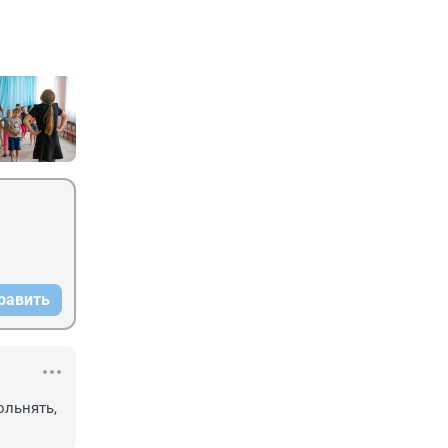
равить
льнять, 