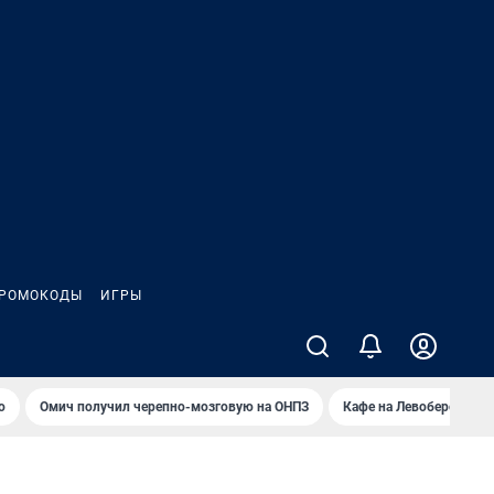
РОМОКОДЫ
ИГРЫ
о
Омич получил черепно-мозговую на ОНПЗ
Кафе на Левобережье в