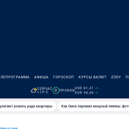
ЕЛЕПРОГРАММА
АФИША
ГОРОСКОП
КУРСЫ ВАЛЮТ
ZODY
П
USD 81,41
СЕЙЧАС
0
ПРОБКИ
+19°C
EUR 94,06
длагают рожать ради квартиры
Как Омск пережил мощный ливень: фот