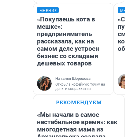
МНЕНИЕ
МНЕНИ
«Покупаешь кота в
«Спут
мешке»:
пургу»
предприниматель
смерт
рассказала, как на
котор
самом деле устроен
обнар
бизнес со складами
дешевых товаров
Наталья Шорохова
Открыла кофейную точку на
деньги соцразвития
РЕКОМЕНДУЕМ
«Мы начали в самое
нестабильное время»: как
многодетная мама из
Архангельска создала