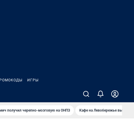
РОМОКОДЫ
ИГРЫ
мич получил черепно-мозговую на ОНПЗ
Кафе на Левобережье выгорело