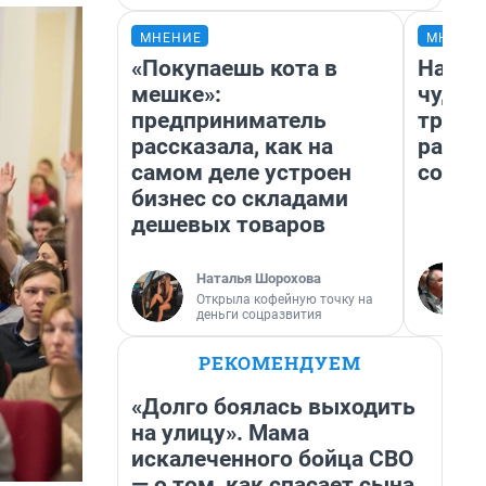
МНЕНИЕ
МНЕНИ
«Покупаешь кота в
Насле
мешке»:
чудом
предприниматель
транс
рассказала, как на
разне
самом деле устроен
совет
бизнес со складами
дешевых товаров
Наталья Шорохова
Открыла кофейную точку на
деньги соцразвития
РЕКОМЕНДУЕМ
«Долго боялась выходить
на улицу». Мама
искалеченного бойца СВО
— о том, как спасает сына,