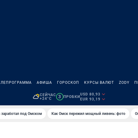
ЕЛЕПРОГРАММА
АФИША
ГОРОСКОП
КУРСЫ ВАЛЮТ
ZODY
П
USD 80,93
СЕЙЧАС
3
ПРОБКИ
+24°C
EUR 93,19
es заработал под Омском
Как Омск пережил мощный ливень: фото
О