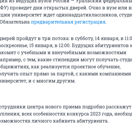
 один из ведущих вузов России — Уральский федеральн
ФУ) проведет дни открытых дверей. Очно в вузе или н
ции университет ждет одиннадцатиклассников, студ
 Обязательна
предварительная регистрация
.
ерей пройдут в три потока: в субботу, 14 января, в 11:0
 воскресенье, 15 января, в 12:00. Будущих абитуриентов 
накомят с учебными и внеучебными возможностями
апример, с тем, какие стипендии могут получать студ
общежитиях, как реализуется проектное обучение,
лучить опыт прямо за партой, с какими компаниями
ниверситет, и с многим другим.
сотрудники центра нового приема подробно расскажут
пления, всех особенностях конкурса 2023 года, необх
озможностях личного кабинета абитуриента.