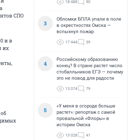
ый
18 488
90
а
ентов СПО
Обломки БПЛА упали в поле
3
в окрестностях Омска —
вспыхнул пожар
0 и в
17 444
39
и их
Российскому образованию
енты,
4
конец? В стране растет число
стобалльников ЕГЭ — почему
это не повод для радости
13 074
79
«У меня в огороде больше
5
растет»: репортаж с самой
 об
провальной «Флоры» в
одимых
истории Омска
13 028
41