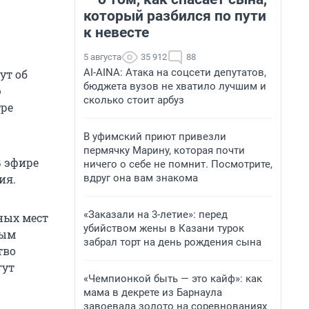
который разбился по пути
к невесте
5 августа
35 912
88
AI-AINA: Атака на соцсети депутатов,
ут об
бюджета вузов не хватило лучшим и
ю
сколько стоит арбуз
тре
В уфимский приют привезли
пермячку Марину, которая почти
В эфире
ничего о себе не помнит. Посмотрите,
вдруг она вам знакома
ия.
«Заказали на 3-летие»: перед
ных мест
убийством жены в Казани турок
ным
забрал торт на день рождения сына
тво
гут
«Чемпионкой быть — это кайф»: как
мама в декрете из Барнаула
завоевала золото на соревнованиях