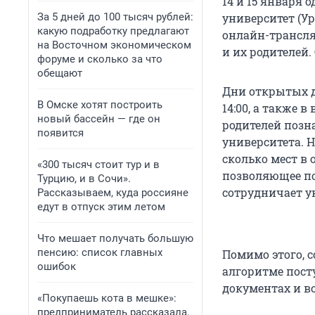
14 и 15 января
За 5 дней до 100 тысяч рублей:
университет (Ур
какую подработку предлагают
онлайн-трансля
на Восточном экономическом
и их родителей.
форуме и сколько за что
обещают
Дни открытых дв
В Омске хотят построить
14:00, а также в
новый бассейн — где он
родителей поз
появится
университета. Н
сколько мест в 
«300 тысяч стоит тур и в
позволяющее по
Турцию, и в Сочи».
сотрудничает у
Рассказываем, куда россияне
едут в отпуск этим летом
Что мешает получать большую
пенсию: список главных
Помимо этого, 
ошибок
алгоритме посту
документах и в
«Покупаешь кота в мешке»:
предприниматель рассказала,