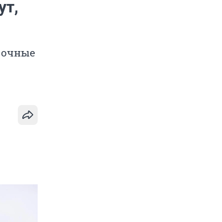
ут,
 очные