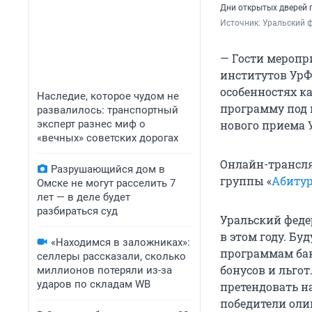
Дни открытых дверей п
Источник: 
Уральский 
— Гости меропр
институтов УрФ
особенностях к
Наследие, которое чудом не
программу под 
развалилось: транспортный
эксперт разнес миф о
нового приема 
«вечных» советских дорогах
Онлайн-трансля
Разрушающийся дом в
группы «
Абиту
Омске не могут расселить 7
лет — в деле будет
разбираться суд
Уральский феде
в этом году. Бу
«Находимся в заложниках»:
программам бак
селлеры рассказали, сколько
бонусов и льгот
миллионов потеряли из-за
ударов по складам WB
претендовать на
победители оли