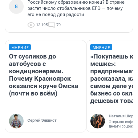
Российскому образованию конец? В стране
5
растет число стобалльников ЕГЭ — почему
это не повод для радости
13 195
79
МНЕНИЕ
МНЕНИЕ
От сусликов до
«Покупаешь ко
автобусов с
мешке»:
кондиционерами.
предпринимат
Почему Красноярск
рассказала, как
оказался круче Омска
самом деле ус
(почти во всём)
бизнес со скл
дешевых това
Наталья Шорох
Сергей Энквист
Открыла кофейн
деньги соцразв