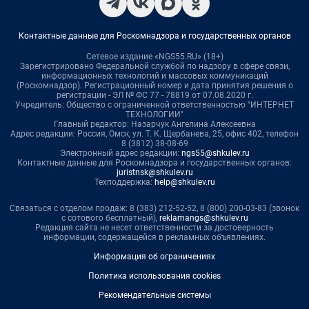
Контактные данные для Роскомнадзора и государственных органов
Сетевое издание «NGS55.RU» (18+)
Зарегистрировано Федеральной службой по надзору в сфере связи,
информационных технологий и массовых коммуникаций
(Роскомнадзор). Регистрационный номер и дата принятия решения о
регистрации - ЭЛ № ФС 77 - 78819 от 07.08.2020 г.
Учредитель: Общество с ограниченной ответственностью "ИНТЕРНЕТ
ТЕХНОЛОГИИ"
Главный редактор: Назарчук Ангелина Алексеевна
Адрес редакции: Россия, Омск, ул. Т. К. Щербанева, 25, офис 402, телефон
8 (3812) 38-08-69
Электронный адрес редакции:
ngs55@shkulev.ru
Контактные данные для Роскомнадзора и государственных органов:
juristnsk@shkulev.ru
Техподдержка:
help@shkulev.ru
Связаться с отделом продаж: 8 (383) 212-52-52, 8 (800) 200-03-83 (звонок
с сотового бесплатный),
reklamangs@shkulev.ru
Редакция сайта не несет ответственности за достоверность
информации, содержащейся в рекламных объявлениях.
Информация об ограничениях
Политика использования cookies
Рекомендательные системы