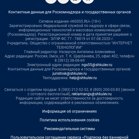
Контактные данные для Роскомнадзора и государственных органов
Сетевое издание «NGS55.RU» (18+)
Зарегистрировано Федеральной службой по надзору в сфере связи,
информационных технологий и массовых коммуникаций
(Роскомнадзор). Регистрационный номер и дата принятия решения о
регистрации - ЭЛ № ФС 77 - 78819 от 07.08.2020 г.
Учредитель: Общество с ограниченной ответственностью "ИНТЕРНЕТ
ТЕХНОЛОГИИ"
Главный редактор: Назарчук Ангелина Алексеевна
Адрес редакции: Россия, Омск, ул. Т. К. Щербанева, 25, офис 402, телефон
8 (3812) 38-08-69
Электронный адрес редакции:
ngs55@shkulev.ru
Контактные данные для Роскомнадзора и государственных органов:
juristnsk@shkulev.ru
Техподдержка:
help@shkulev.ru
Связаться с отделом продаж: 8 (383) 212-52-52, 8 (800) 200-03-83 (звонок
с сотового бесплатный),
reklamangs@shkulev.ru
Редакция сайта не несет ответственности за достоверность
информации, содержащейся в рекламных объявлениях.
Информация об ограничениях
Политика использования cookies
Рекомендательные системы
Пользовательское соглашение сервиса «Подписка без баннерной