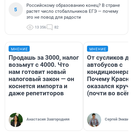
Российскому образованию конец? В стране
5
растет число стобалльников ЕГЭ — почему
это не повод для радости
13 356
82
МНЕНИЕ
МНЕНИЕ
Продашь за 3000, налог
От сусликов до
возьмут с 4000. Что
автобусов с
нам готовит новый
кондиционерам
налоговый закон — он
Почему Красно
коснется импорта и
оказался круч
даже репетиторов
(почти во всём
Анастасия Завгородняя
Сергей Энквист