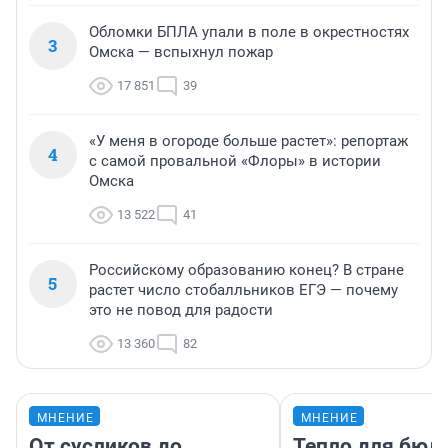
Обломки БПЛА упали в поле в окрестностях
3
Омска — вспыхнул пожар
17 851
39
«У меня в огороде больше растет»: репортаж
4
с самой провальной «Флоры» в истории
Омска
13 522
41
Российскому образованию конец? В стране
5
растет число стобалльников ЕГЭ — почему
это не повод для радости
13 360
82
МНЕНИЕ
МНЕНИЕ
От сусликов до
Тепло для бюд