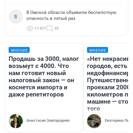
В Омской области объявили беспилотную
5
опасность в пятый раз
11 971
33
МНЕНИЕ
МНЕНИЕ
Продашь за 3000, налог
«Нет некрасив
возьмут с 4000. Что
городов, есть
нам готовит новый
недофинансиро
налоговый закон — он
Путешественн
коснется импорта и
проехали 2000
даже репетиторов
километров по 
машине — стои
того
Анастасия Завгородняя
Екатерина Лит