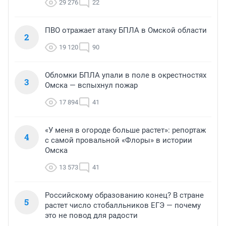
29 276
22
ПВО отражает атаку БПЛА в Омской области
2
19 120
90
Обломки БПЛА упали в поле в окрестностях
3
Омска — вспыхнул пожар
17 894
41
«У меня в огороде больше растет»: репортаж
4
с самой провальной «Флоры» в истории
Омска
13 573
41
Российскому образованию конец? В стране
5
растет число стобалльников ЕГЭ — почему
это не повод для радости