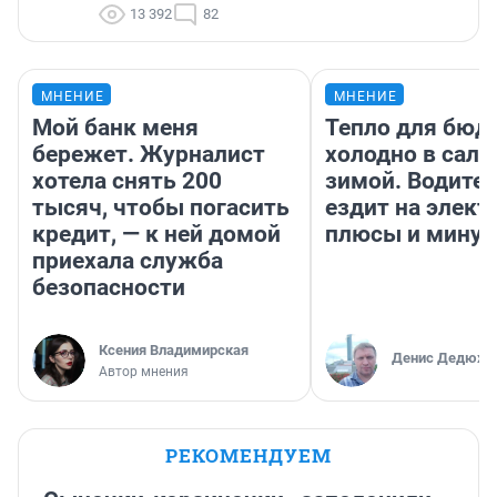
13 392
82
МНЕНИЕ
МНЕНИЕ
Мой банк меня
Тепло для бюд
бережет. Журналист
холодно в сало
хотела снять 200
зимой. Водител
тысяч, чтобы погасить
ездит на элект
кредит, — к ней домой
плюсы и мину
приехала служба
безопасности
Ксения Владимирская
Денис Дедюхи
Автор мнения
РЕКОМЕНДУЕМ