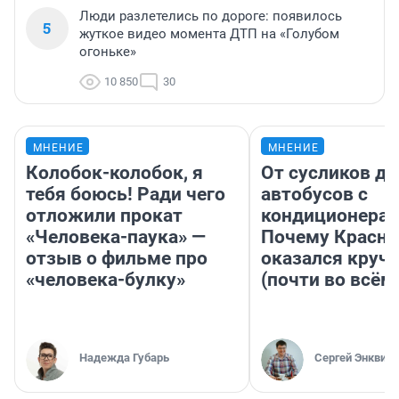
Люди разлетелись по дороге: появилось
5
жуткое видео момента ДТП на «Голубом
огоньке»
10 850
30
МНЕНИЕ
МНЕНИЕ
Колобок-колобок, я
От сусликов до
тебя боюсь! Ради чего
автобусов с
отложили прокат
кондиционерам
«Человека-паука» —
Почему Красно
отзыв о фильме про
оказался круч
«человека-булку»
(почти во всём
Надежда Губарь
Сергей Энквист