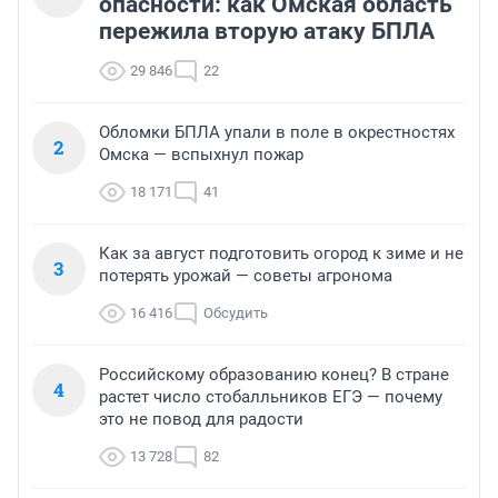
опасности: как Омская область
пережила вторую атаку БПЛА
29 846
22
Обломки БПЛА упали в поле в окрестностях
2
Омска — вспыхнул пожар
18 171
41
Как за август подготовить огород к зиме и не
3
потерять урожай — советы агронома
16 416
Обсудить
Российскому образованию конец? В стране
4
растет число стобалльников ЕГЭ — почему
это не повод для радости
13 728
82