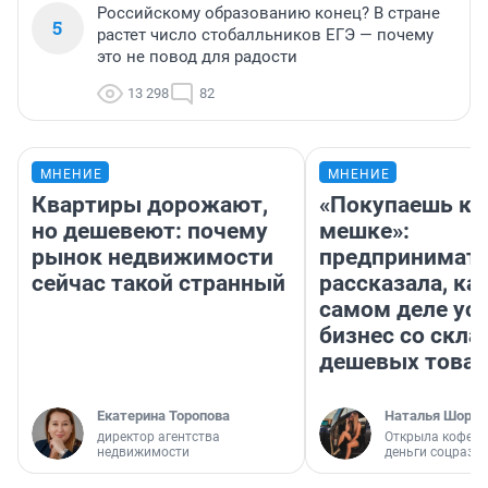
Российскому образованию конец? В стране
5
растет число стобалльников ЕГЭ — почему
это не повод для радости
13 298
82
МНЕНИЕ
МНЕНИЕ
Квартиры дорожают,
«Покупаешь ко
но дешевеют: почему
мешке»:
рынок недвижимости
предпринимат
сейчас такой странный
рассказала, как
самом деле ус
бизнес со скл
дешевых това
Екатерина Торопова
Наталья Шорох
директор агентства
Открыла кофейн
недвижимости
деньги соцразв