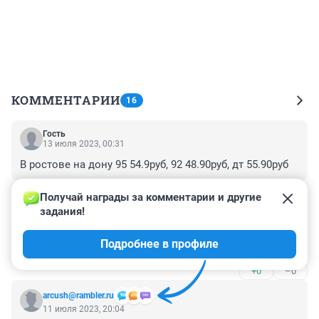
КОММЕНТАРИИ
16
Гость
13 июля 2023, 00:31
В ростове на дону 95 54.9руб, 92 48.90руб, дт 55.90руб
+0
–0
Получай награды за комментарии и другие 
задания!
Гость
12 июля 2023, 23:31
Подробнее в профиле
А почему? Россия его закупает взабугорье?
+0
–0
arcush@rambler.ru
11 июля 2023, 20:04