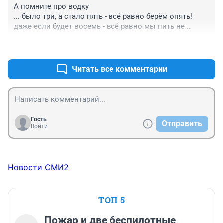
А помните про водку

... было три, а стало пять - всё равно берём опять!

даже если будет восемь - всё равно мы пить не 
бросим!

+0
–0
передайте Ильичу - нам и десять по плечу,

ну а если будет больше - то получится как в Польше!

ну, а если - двадцать пять - Зимний снова будем брать!

Читать все комментарии
Прошло 25 лет..........

Вот она уже и двести, Зимний все ещё на месте.

И бензин.. Нууу дорожает!

Гость
Отправить
Вот только Польша уже в НАТО!

Войти
Ждем?
Новости СМИ2
ТОП 5
Пожар и две беспилотные