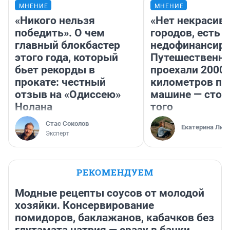
МНЕНИЕ
МНЕНИЕ
«Никого нельзя
«Нет некрасив
победить». О чем
городов, есть
главный блокбастер
недофинансиро
этого года, который
Путешественн
бьет рекорды в
проехали 2000
прокате: честный
километров по 
отзыв на «Одиссею»
машине — стои
Нолана
того
Стас Соколов
Екатерина Лит
Эксперт
РЕКОМЕНДУЕМ
Модные рецепты соусов от молодой
хозяйки. Консервирование
помидоров, баклажанов, кабачков без