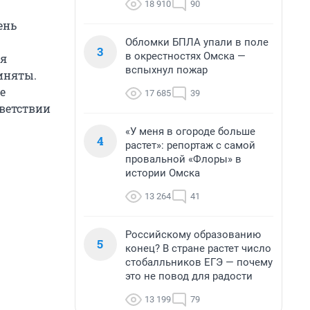
18 910
90
ень
Обломки БПЛА упали в поле
3
в окрестностях Омска —
ия
вспыхнул пожар
иняты.
е
17 685
39
ветствии
«У меня в огороде больше
4
растет»: репортаж с самой
провальной «Флоры» в
истории Омска
13 264
41
Российскому образованию
5
конец? В стране растет число
стобалльников ЕГЭ — почему
это не повод для радости
13 199
79