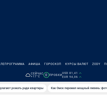
ЕЛЕПРОГРАММА
АФИША
ГОРОСКОП
КУРСЫ ВАЛЮТ
ZODY
П
USD 81,41
СЕЙЧАС
0
ПРОБКИ
+17°C
EUR 94,06
длагают рожать ради квартиры
Как Омск пережил мощный ливень: фот