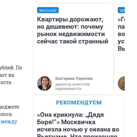
МНЕНИЕ
МНЕНИ
Квартиры дорожают,
«Горо
но дешевеют: почему
папер
рынок недвижимости
возму
сейчас такой странный
устан
Высоц
ублей. По
уют на
Екатерина Торопова
роста
директор агентства
недвижимости
РЕКОМЕНДУЕМ
бюджете
алось
«Она крикнула: „Дядя
 между
Боря!“» Москвичка
исчезла ночью у океана во
Вьетнаме. Что произошло