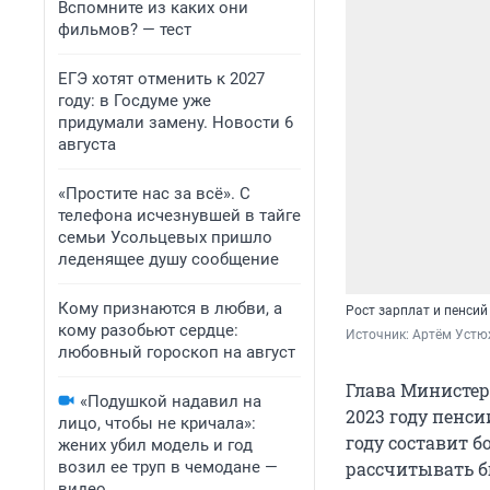
Вспомните из каких они
фильмов? — тест
ЕГЭ хотят отменить к 2027
году: в Госдуме уже
придумали замену. Новости 6
августа
«Простите нас за всё». С
телефона исчезнувшей в тайге
семьи Усольцевых пришло
леденящее душу сообщение
Кому признаются в любви, а
Рост зарплат и пенси
кому разобьют сердце:
Источник: 
Артём Устю
любовный гороскоп на август
Глава Министер
«Подушкой надавил на
2023 году пенси
лицо, чтобы не кричала»:
году составит 
жених убил модель и год
возил ее труп в чемодане —
рассчитывать 
видео