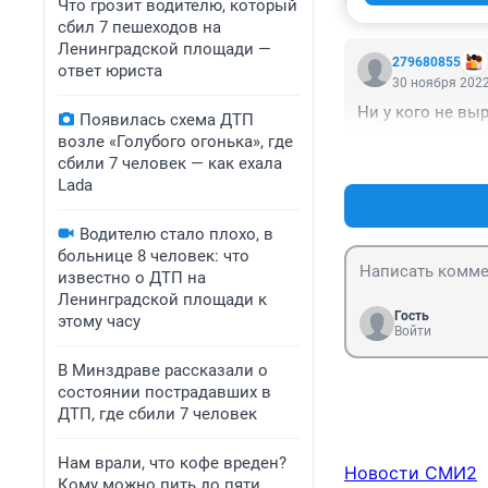
Что грозит водителю, который
сбил 7 пешеходов на
Ленинградской площади —
279680855
ответ юриста
30 ноября 2022
Ни у кого не вы
Появилась схема ДТП
возле «Голубого огонька», где
сбили 7 человек — как ехала
Lada
Водителю стало плохо, в
больнице 8 человек: что
известно о ДТП на
Ленинградской площади к
Гость
этому часу
Войти
В Минздраве рассказали о
состоянии пострадавших в
ДТП, где сбили 7 человек
Нам врали, что кофе вреден?
Новости СМИ2
Кому можно пить до пяти