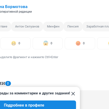
на Бормотова
оперативной редакции
ствие
Антон Силуанов
Минфин
Пенсия
Заработная пл
0
0
0
ыделите фрагмент и нажмите Ctrl+Enter
ИИ
2
рады за комментарии и другие задания!
, 21:01
Подробнее в профиле
жить счастливо обирая тех кто его выбрал