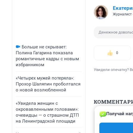
Екатери
Журналист 
Денежное доволь
Больше не скрывает:
Полина Гагарина показала
0
романтичные кадры с новым
избранником
Увидели опечатку? В
«Четырех мужей потеряла»:
Прохор Шаляпин проболтался
о новой возлюбленной
КОММЕНТАР
«Увидела женщин с
окровавленными головами»:
Получай наг
очевидцы — о страшном ДТП
Гость
30 ноября 2022
на Ленинградской площади
будет чиновник 