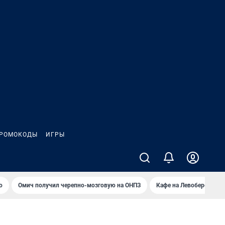
РОМОКОДЫ
ИГРЫ
о
Омич получил черепно-мозговую на ОНПЗ
Кафе на Левобережье в