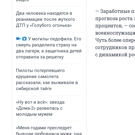
— Заработные п
Два человека находятся в
прогноза роста
реанимации после жуткого
процентов, — с
ДТП у «Голубого огонька»
военнослужащих
У могилы педофила. Его
Чуть более опе
смерть разделила страну на
сотрудников пр
два лагеря, а защитника детей
с динамикой ро
отправила за решетку
Пилоты потерпевшего
крушение самолета
рассказали, как выживали в
сибирской тайге
«Ну вот и всё»: звезда
«Дома-2» развелась с
молодым мужем
«Меня годами преследует
бывшая любовница мужа: она