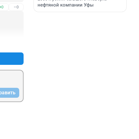
нефтяной компании Уфы
+0
–0
+0
–0
равить