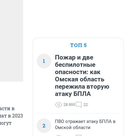
ТОП 5
Пожар и две
1
беспилотные
опасности: как
Омская область
пережила вторую
атаку БПЛА
28 895
22
асти в
ат в 2023
ПВО отражает атаку БПЛА в
могут
2
Омской области