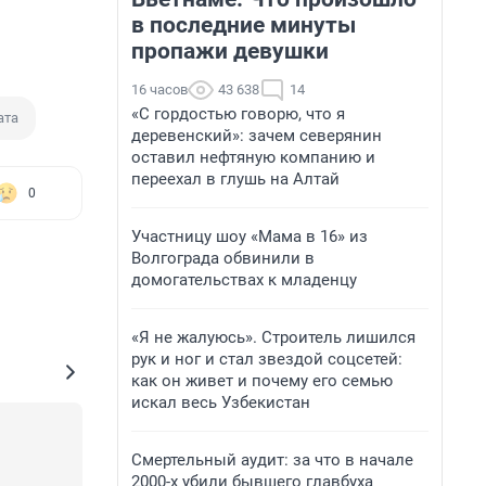
в последние минуты
пропажи девушки
16 часов
43 638
14
«С гордостью говорю, что я
ата
деревенский»: зачем северянин
оставил нефтяную компанию и
переехал в глушь на Алтай
0
Участницу шоу «Мама в 16» из
Волгограда обвинили в
домогательствах к младенцу
«Я не жалуюсь». Строитель лишился
рук и ног и стал звездой соцсетей:
как он живет и почему его семью
искал весь Узбекистан
Смертельный аудит: за что в начале
2000-х убили бывшего главбуха