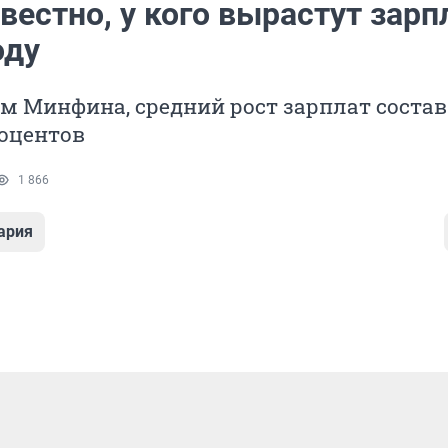
вестно, у кого вырастут зар
оду
м Минфина, средний рост зарплат соста
роцентов
1 866
ария