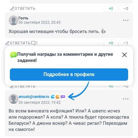
+0
–0
ОТВЕТИТЬ
Гость
30 сентября 2022, 20:45
Хорошая мотивация чтобы бросить пить. 👍
+0
–1
ОТВЕТИТЬ
1
Получай награды за комментарии и другие 
Гость
30 сентября 2022, 23:24
задания!
Элллла , ну наконец то! Вам давно пора завязывать 
Подробнее в профиле
👍
+0
–0
ОТВЕТИТЬ
arcush@rambler.ru
30 сентября 2022, 19:42
Во всем виновата инфляция? Или? А швепс исчез 
или подорожал? А кола? А текила будет производства 
Беларуси? А джони вокер? А чивас ригал? Переходим 
на самогон!