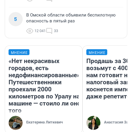
В Омской области объявили беспилотную
5
опасность в пятый раз
12 041
33
МНЕНИЕ
МНЕНИЕ
«Нет некрасивых
Продашь за 300
городов, есть
возьмут с 4000
недофинансированные».
нам готовит н
Путешественники
налоговый зако
проехали 2000
коснется импор
километров по Уралу на
даже репетито
машине — стоило ли оно
того
Екатерина Литкевич
Анастасия Зав