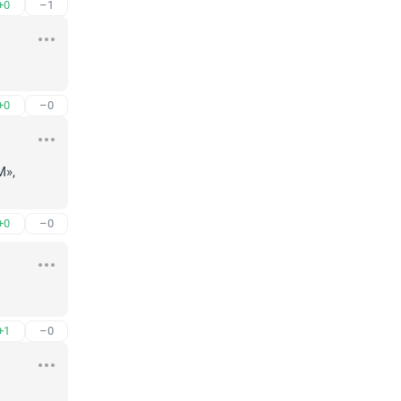
+0
–1
+0
–0
», 
+0
–0
+1
–0