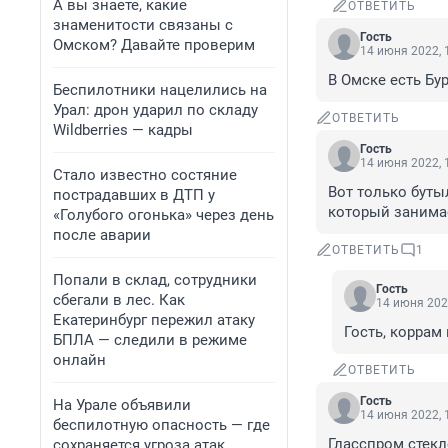
А вы знаете, какие
ОТВЕТИТЬ
знаменитости связаны с
Гость
Омском? Давайте проверим
14 июня 2022, 
В Омске есть Бу
Беспилотники нацелились на
Урал: дрон ударил по складу
ОТВЕТИТЬ
Wildberries — кадры
Гость
14 июня 2022, 
Стало известно состяние
Вот только буты
пострадавших в ДТП у
который занима
«Голубого огонька» через день
после аварии
ОТВЕТИТЬ
1
Попали в склад, сотрудники
Гость
сбегали в лес. Как
14 июня 202
Екатеринбург пережил атаку
Гость, коррам
БПЛА — следили в режиме
онлайн
ОТВЕТИТЬ
Гость
На Урале объявили
14 июня 2022, 
беспилотную опасность — где
Гласспром стекл
сохраняется угроза атак