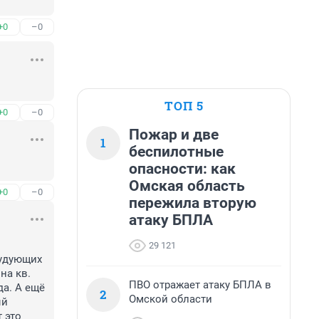
+0
–0
ТОП 5
+0
–0
Пожар и две
1
беспилотные
опасности: как
Омская область
+0
–0
пережила вторую
атаку БПЛА
29 121
а кв. 
ПВО отражает атаку БПЛА в
а. А ещё 
2
Омской области
й 
 это 