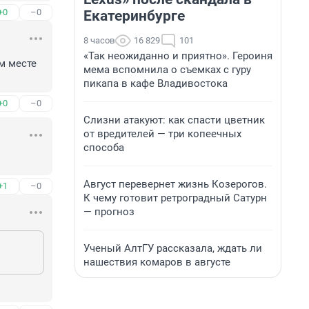
+0
–0
Екатеринбурге
8 часов
16 829
101
«Так неожиданно и приятно». Героиня
м месте 
мема вспомнила о съемках с гуру
пикапа в кафе Владивостока
+0
–0
Слизни атакуют: как спасти цветник
от вредителей — три копеечных
способа
Август перевернет жизнь Козерогов.
+1
–0
К чему готовит ретроградный Сатурн
— прогноз
Ученый АлтГУ рассказала, ждать ли
нашествия комаров в августе