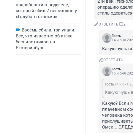
21й век , технол
подробности о водителе,
операцию сделат
который сбил 7 пешеходов у
стиль одеваться
«Голубого огонька»
ОТВЕТИТЬ
2
Восемь сбили, три упали.
Все, что известно об атаке
Гость
14 июня 202
беспилотников на
Екатеринбург
Какую чушь в
ОТВЕТИТЬ
Гость
15 июня 202
Гость
14 июня 20
Какую чушь 
Какую? Если я
плачевном сост
человека кото
прислушиватьс
Омск … СЛЕДУ