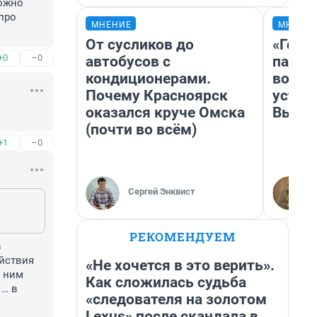
ожно 
про 
МНЕНИЕ
МНЕНИ
От сусликов до
«Горо
+0
–0
автобусов с
папер
кондиционерами.
возму
Почему Красноярск
устан
оказался круче Омска
Высоц
(почти во всём)
+1
–0
Сергей Энквист
РЕКОМЕНДУЕМ
 
йствия 
«Не хочется в это верить».
 ним 
Как сложилась судьба
… в 
«следователя на золотом
Lexus» после скандала в