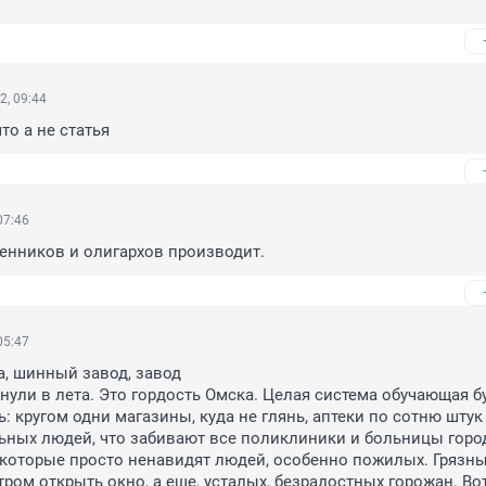
2, 09:44
что а не статья
07:46
енников и олигархов производит.
05:47
, шинный завод, завод 

ь: кругом одни магазины, куда не глянь, аптеки по сотню штук н
льных людей, что забивают все поликлиники и больницы город
которые просто ненавидят людей, особенно пожилых. Грязны
тром открыть окно, а еще, усталых, безрадостных горожан. Вот