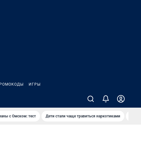
РОМОКОДЫ
ИГРЫ
заны с Омском: тест
Дети стали чаще травиться наркотиками
Появя