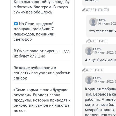
абзаца.
Кока сыграла тайную свадьбу
с богатым блогером. В какую
ОТВЕТИТЬ
1
сумму всё обошлось
Гость
На Ленинградской
16 июня 202
площади, где сбили 7
это тест если 
пешеходов, починили
светофор
ОТВЕТИТЬ
Гость
В Омске завоют сирены — где
15 июня 2022, 
их будет слышно
А ещё Омск мош
За какие публикации в
ОТВЕТИТЬ
соцсетях вас уволят с работы:
список
Гость
15 июня 2022, 
Кордная фабрика
«Сами кормите свои будущие
 им. Баранова канули в лета. Это гордость Омска. Целая система обучающая будующих 
опухоли». Биолог назвал
рабочих. А тепер
продукты, которые приводят к
метр, и тьма бо
онкологии, сам он их никогда
медработников, 
не ест
воздух, нельзя у