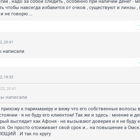
огии , надо за собой следить , особенно при наличии денег - м
ь чтобы навсегда избавится от очков , существуют и линзы , 
 и не говорю …
2, 20:41
ы написали
2, 19:35
22, 20:41
вы написали
 прихожу к парикмахеру и вижу что его собственные волосы в
оянии - я не буду его клиентом! Так же и здесь : мнение и де
рый выглядит как Афоня - не вызывают доверия и я не буду к
я. Он просто отсиживает свой срок и… на повышение а Омск 
ЮЩИЙ . И так по кругу