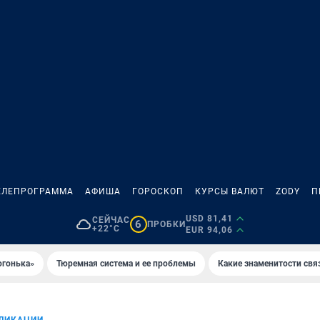
ЕЛЕПРОГРАММА
АФИША
ГОРОСКОП
КУРСЫ ВАЛЮТ
ZODY
П
USD 81,41
СЕЙЧАС
6
ПРОБКИ
+22°C
EUR 94,06
огонька»
Тюремная система и ее проблемы
Какие знаменитости свя