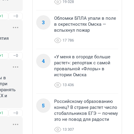
19 028
+1
–0
Обломки БПЛА упали в поле
3
в окрестностях Омска —
вспыхнул пожар
тия 
17 786
+1
–0
«У меня в огороде больше
4
растет»: репортаж с самой
провальной «Флоры» в
истории Омска
 в 
при 
13 436
ранять 
Х и 
Российскому образованию
5
конец? В стране растет число
стобалльников ЕГЭ — почему
+1
–0
это не повод для радости
13 307