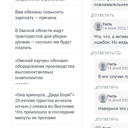
повнимательнее
Вам обязаны повысить
ОТВЕТИТЬ
зарплату — причина
Гость
14 июня 2022, 
В Омской области ищут
трактористов для уборки
Что, что, а акти
урожая — сколько им будут
ошибок. Но ведь 
платить
ОТВЕТИТЬ
2
«Омский каучук» обновил
Гость
оборудование производства
14 июня 202
высокооктановых
В его случае 
компонентов
ОТВЕТИТЬ
«Она крикнула: „Дядя Боря!“»
Гость
25-летняя туристка исчезла
16 июня 202
ночью у океана во Вьетнаме.
Наверное это 
Что произошло в последние
минуты ее пропажи
ОТВЕТИТЬ