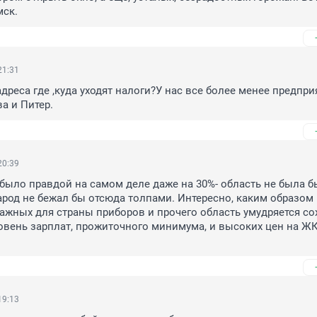
ск.
21:31
дреса где ,куда уходят налоги?У нас все более менее предприя
а и Питер.
20:39
 было правдой на самом деле даже на 30%- область не была бы
Народ не бежал бы отсюда толпами. Интересно, каким образом 
ажных для страны приборов и прочего область умудряется сох
овень зарплат, прожиточного минимума, и высоких цен на ЖК
19:13