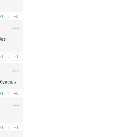
+1
–0
ез 
+1
–1
 будешь
+1
–0
+1
–1