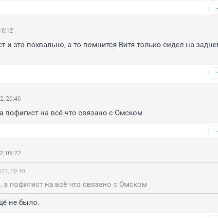
16:12
т и это похвально, а то помнится Витя только сидел на задне
2, 20:40
 а пофигист на всё что связано с Омском
2, 06:22
22, 20:40
, а пофигист на всё что связано с Омском
щё не было.