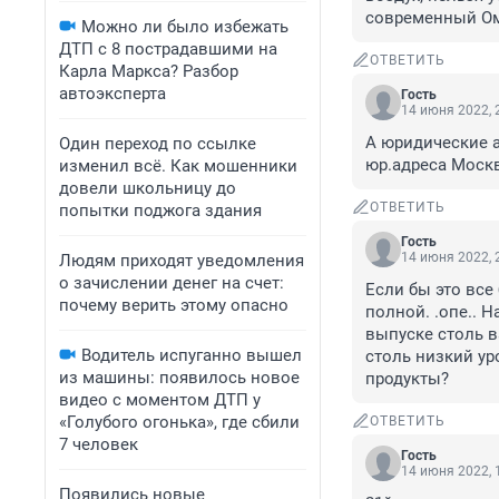
современный Ом
Можно ли было избежать
ДТП с 8 пострадавшими на
ОТВЕТИТЬ
Карла Маркса? Разбор
автоэксперта
Гость
14 июня 2022, 
А юридические а
Один переход по ссылке
юр.адреса Москв
изменил всё. Как мошенники
довели школьницу до
ОТВЕТИТЬ
попытки поджога здания
Гость
14 июня 2022, 
Людям приходят уведомления
о зачислении денег на счет:
Если бы это все
почему верить этому опасно
полной. .опе.. 
выпуске столь в
Водитель испуганно вышел
столь низкий ур
из машины: появилось новое
продукты?
видео с моментом ДТП у
«Голубого огонька», где сбили
ОТВЕТИТЬ
7 человек
Гость
14 июня 2022, 
Появились новые