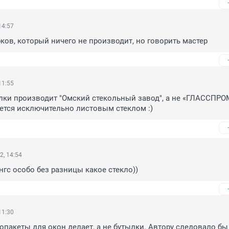
14:57
рков, который ничего не производит, но говорить мастер
11:55
лки производит "Омский стекольный завод", а не «ГЛАССПРОМ
ется исключительно листовым стеклом :)
2, 14:54
 нгс особо без разницы какое стекло))
11:30
опакеты для окон делает, а не бутылки. Автору следовало бы 