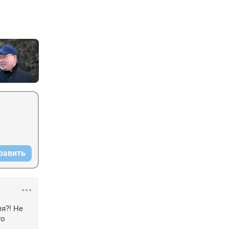
равить
я?! Не 
о 