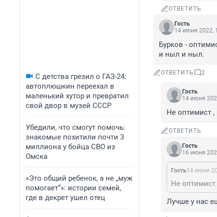
ОТВЕТИТЬ
Гость
14 июня 2022, 
Бурков - оптимис
и ныл и ныл.
ОТВЕТИТЬ
2
С детства грезил о ГАЗ-24:
автоплюшкин переехал в
Гость
маленький хутор и превратил
14 июня 202
свой двор в музей СССР
Не оптимист ,
Убедили, что смогут помочь:
ОТВЕТИТЬ
знакомые похитили почти 3
миллиона у бойца СВО из
Гость
16 июня 202
Омска
Гость
14 июня 20
«Это общий ребенок, а не „муж
Не оптимист 
помогает“»: истории семей,
где в декрет ушел отец
Лучше у нас е