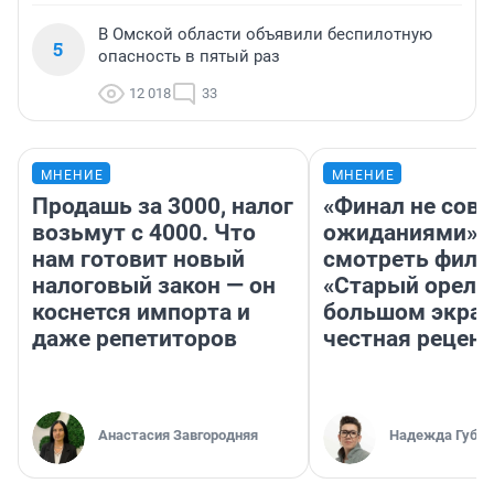
В Омской области объявили беспилотную
5
опасность в пятый раз
12 018
33
МНЕНИЕ
МНЕНИЕ
Продашь за 3000, налог
«Финал не совп
возьмут с 4000. Что
ожиданиями»: 
нам готовит новый
смотреть фил
налоговый закон — он
«Старый орел» 
коснется импорта и
большом экран
даже репетиторов
честная рецен
Анастасия Завгородняя
Надежда Губар