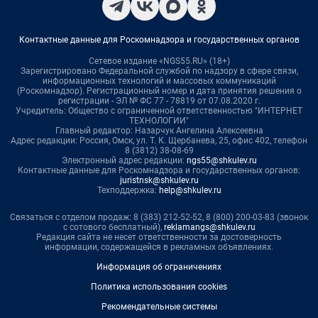
Контактные данные для Роскомнадзора и государственных органов
Сетевое издание «NGS55.RU» (18+)
Зарегистрировано Федеральной службой по надзору в сфере связи,
информационных технологий и массовых коммуникаций
(Роскомнадзор). Регистрационный номер и дата принятия решения о
регистрации - ЭЛ № ФС 77 - 78819 от 07.08.2020 г.
Учредитель: Общество с ограниченной ответственностью "ИНТЕРНЕТ
ТЕХНОЛОГИИ"
Главный редактор: Назарчук Ангелина Алексеевна
Адрес редакции: Россия, Омск, ул. Т. К. Щербанева, 25, офис 402, телефон
8 (3812) 38-08-69
Электронный адрес редакции:
ngs55@shkulev.ru
Контактные данные для Роскомнадзора и государственных органов:
juristnsk@shkulev.ru
Техподдержка:
help@shkulev.ru
Связаться с отделом продаж: 8 (383) 212-52-52, 8 (800) 200-03-83 (звонок
с сотового бесплатный),
reklamangs@shkulev.ru
Редакция сайта не несет ответственности за достоверность
информации, содержащейся в рекламных объявлениях.
Информация об ограничениях
Политика использования cookies
Рекомендательные системы