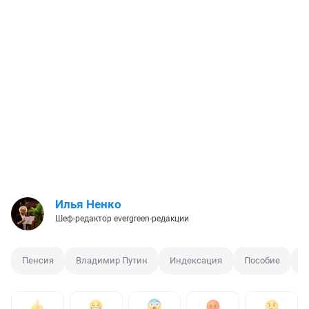
Илья Ненко
Шеф-редактор evergreen-редакции
Пенсия
Владимир Путин
Индексация
Пособие
Д