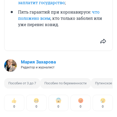
заплатит государство
;
Пять гарантий при коронавирусе:
что
положено всем
, кто только заболел или
уже перенес ковид.
Мария Захарова
Редактор и журналист
Пособие от 3 до 7
Пособие по беременности
Путинское по
0
0
0
0
0