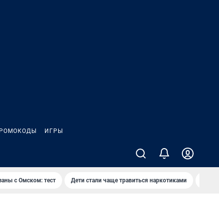
РОМОКОДЫ
ИГРЫ
заны с Омском: тест
Дети стали чаще травиться наркотиками
Появя