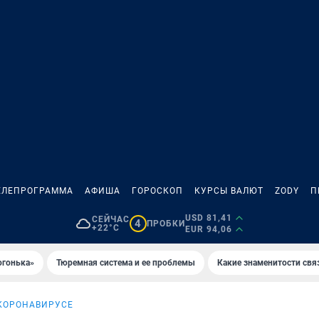
ЕЛЕПРОГРАММА
АФИША
ГОРОСКОП
КУРСЫ ВАЛЮТ
ZODY
П
USD 81,41
СЕЙЧАС
4
ПРОБКИ
+22°C
EUR 94,06
огонька»
Тюремная система и ее проблемы
Какие знаменитости свя
 КОРОНАВИРУСЕ