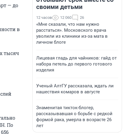
рт — до
своими детьми
12 часов
12 060
26
«Мне сказали, что нам нужно
нности в
расстаться». Московского врача
уволили из клиники из-за мата в
личном блоге
ёх тысяч
Лицевая гладь для чайников: гайд от
набора петель до первого готового
изделия
Ученый АлтГУ рассказала, ждать ли
нашествия комаров в августе
аслей
Знаменитая тикток-блогер,
рассказывавшая о борьбе с редкой
тально
формой рака, умерла в возрасте 26
Н. По
лет
 656