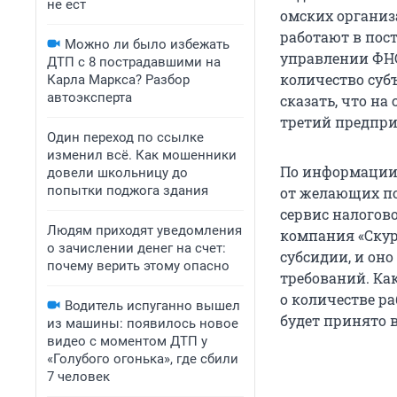
не ест
омских организ
работают в пос
Можно ли было избежать
управлении ФНС
ДТП с 8 пострадавшими на
количество субъ
Карла Маркса? Разбор
автоэксперта
сказать, что н
третий предпри
Один переход по ссылке
изменил всё. Как мошенники
По информации 
довели школьницу до
попытки поджога здания
от желающих по
сервис налогов
Людям приходят уведомления
компания «Скур
о зачислении денег на счет:
субсидии, и оно
почему верить этому опасно
требований. Ка
о количестве ра
Водитель испуганно вышел
будет принято 
из машины: появилось новое
видео с моментом ДТП у
«Голубого огонька», где сбили
7 человек