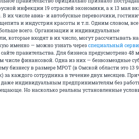
альное правительство официально признало пострад
русной инфекции 19 отраслей экономики, а к 13 мая в
. В их числе авиа- и автобусные перевозчики, гости
бщепита и индустрия красоты и т.п. Одним словом, все т
больше всего. Организации и индивидуальные
и, которые входят в их число, могут рассчитывать н
акую именно — можно узнать через
специальный серви
сайте правительства. Для бизнеса предусмотрено 48 
ом числе финансовой. Одна из них — безвозмездные с
му бизнесу в размере МРОТ (в Омской области это 13 9
к) за каждого сотрудника в течение двух месяцев. Пр
 даже индивидуальным предпринимателям без работ
ещающе. Но насколько реальны установленные услов