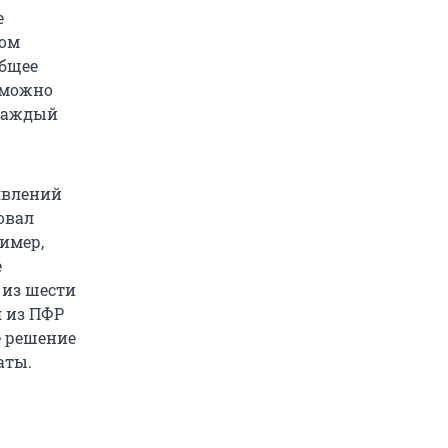
е
ном
общее
— можно
 каждый
явлений
овал
имер,
е
 из шести
я из ПФР
е решение
аты.