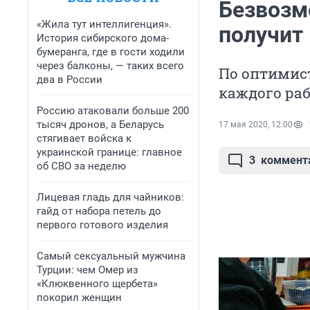
Безвозм
«Жила тут интеллигенция».
получит
История сибирского дома-
бумеранга, где в гости ходили
через балконы, — таких всего
По оптимис
два в России
каждого ра
Россию атаковали больше 200
тысяч дронов, а Беларусь
17 мая 2020, 12:00
стягивает войска к
украинской границе: главное
3
коммент
об СВО за неделю
Лицевая гладь для чайников:
гайд от набора петель до
первого готового изделия
Самый сексуальный мужчина
Турции: чем Омер из
«Клюквенного щербета»
покорил женщин