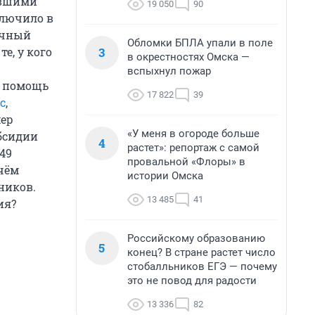
авшими
19 050
90
ключило в
ничный
Обломки БПЛА упали в поле
3
е, у кого
в окрестностях Омска —
вспыхнул пожар
а помощь
17 822
39
с
,
мер
«У меня в огороде больше
убсидии
4
растет»: репортаж с самой
49
провальной «Флоры» в
ичём
истории Омска
ников.
13 485
41
ия?
Российскому образованию
5
конец? В стране растет число
стобалльников ЕГЭ — почему
это не повод для радости
13 336
82