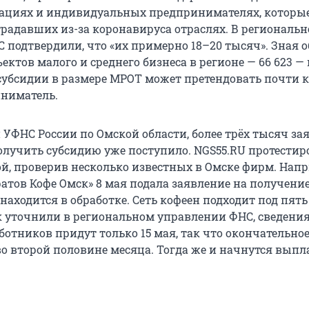
ациях и индивидуальных предпринимателях, которы
традавших из-за коронавируса отраслях. В региональ
 подтвердили, что «их примерно 18–20 тысяч». Зная 
ектов малого и среднего бизнеса в регионе — 66 623 
а субсидии в размере МРОТ может претендовать почти
ниматель.
УФНС России по Омской области, более трёх тысяч за
лучить субсидию уже поступило. NGS55.RU протестир
ой, проверив несколько известных в Омске фирм. Напр
атов Кофе Омск» 8 мая подала заявление на получени
 находится в обработке. Сеть кофеен подходит под пять
к уточнили в региональном управлении ФНС, сведени
ботников придут только 15 мая, так что окончательно
во второй половине месяца. Тогда же и начнутся выпл