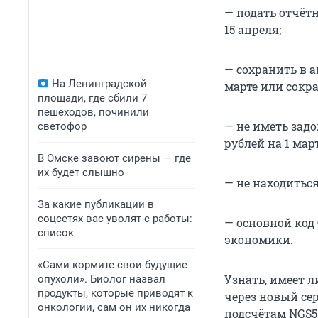
— подать отчёт
15 апреля;
— сохранить в а
На Ленинградской
марте или сокра
площади, где сбили 7
пешеходов, починили
— не иметь зад
светофор
рублей на 1 март
В Омске завоют сирены — где
их будет слышно
— не находиться
За какие публикации в
соцсетях вас уволят с работы:
— основной код
список
экономики.
«Сами кормите свои будущие
Узнать, имеет 
опухоли». Биолог назвал
продукты, которые приводят к
через новый се
онкологии, сам он их никогда
подсчётам NGS55