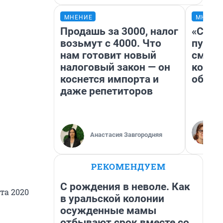
МНЕНИЕ
МНЕНИ
Продашь за 3000, налог
«Спут
возьмут с 4000. Что
пургу»
нам готовит новый
смерт
налоговый закон — он
котор
коснется импорта и
обнар
даже репетиторов
Анастасия Завгородняя
РЕКОМЕНДУЕМ
С рождения в неволе. Как
та 2020
в уральской колонии
осужденные мамы
отбывают срок вместе со