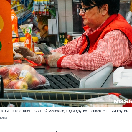
та выплата станет приятной мелочью, а для других — спасательным кругом
пова