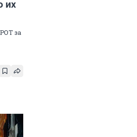
о их
РОТ за