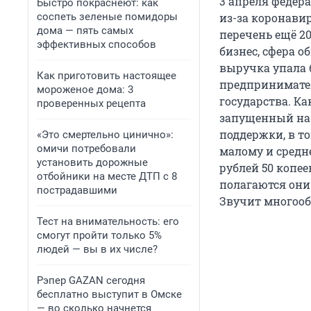
3 апреля федер
Быстро покраснеют: как
соспеть зеленые помидоры
из-за коронави
дома — пять самых
перечень ещё 20
эффективных способов
бизнес, сфера о
выручка упала 
Как приготовить настоящее
предпринимател
мороженое дома: 3
государства. К
проверенных рецепта
запущенный на 
поддержки, в т
«Это смертельно цинично»:
омичи потребовали
малому и средне
установить дорожные
рублей 50 копее
отбойники на месте ДТП с 8
полагаются они
пострадавшими
Звучит многооб
Тест на внимательность: его
смогут пройти только 5%
людей — вы в их числе?
Рэпер GAZAN сегодня
бесплатно выступит в Омске
— во сколько начнется