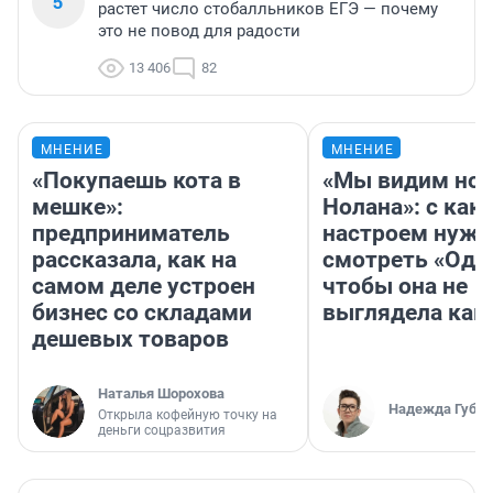
5
растет число стобалльников ЕГЭ — почему
это не повод для радости
13 406
82
МНЕНИЕ
МНЕНИЕ
«Покупаешь кота в
«Мы видим нов
мешке»:
Нолана»: с как
предприниматель
настроем нужн
рассказала, как на
смотреть «Оди
самом деле устроен
чтобы она не
бизнес со складами
выглядела как
дешевых товаров
Наталья Шорохова
Надежда Губар
Открыла кофейную точку на
деньги соцразвития