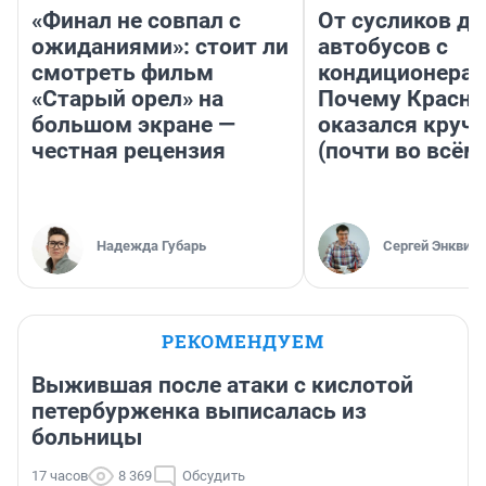
«Финал не совпал с
От сусликов до
ожиданиями»: стоит ли
автобусов с
смотреть фильм
кондиционерам
«Старый орел» на
Почему Красно
большом экране —
оказался круч
честная рецензия
(почти во всём
Надежда Губарь
Сергей Энквист
РЕКОМЕНДУЕМ
Выжившая после атаки с кислотой
петербурженка выписалась из
больницы
17 часов
8 369
Обсудить