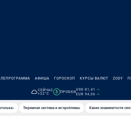
ЕЛЕПРОГРАММА
АФИША
ГОРОСКОП
КУРСЫ ВАЛЮТ
ZODY
П
USD 81,41
СЕЙЧАС
3
ПРОБКИ
+22°C
EUR 94,06
огонька»
Тюремная система и ее проблемы
Какие знаменитости свя