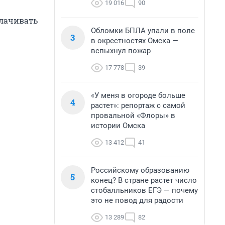
19 016
90
плачивать
Обломки БПЛА упали в поле
3
в окрестностях Омска —
вспыхнул пожар
17 778
39
«У меня в огороде больше
4
растет»: репортаж с самой
провальной «Флоры» в
истории Омска
13 412
41
Российскому образованию
5
конец? В стране растет число
стобалльников ЕГЭ — почему
это не повод для радости
13 289
82