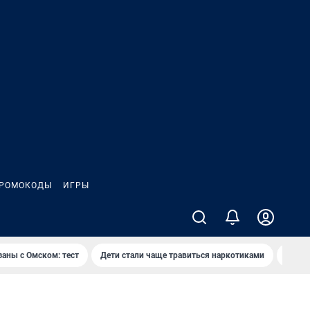
РОМОКОДЫ
ИГРЫ
заны с Омском: тест
Дети стали чаще травиться наркотиками
Появя