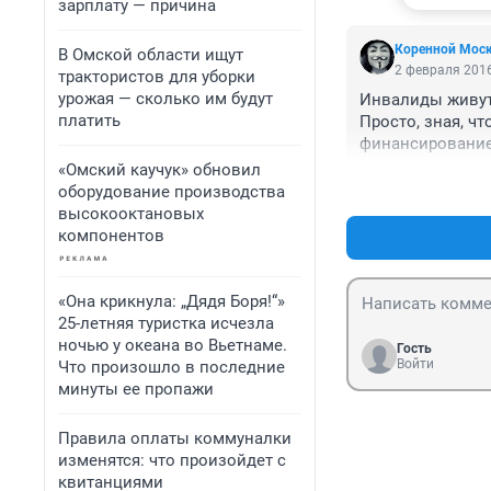
зарплату — причина
кормушки,скольк
ободранных дом
Коренной Мос
В Омской области ищут
2 февраля 2016
трактористов для уборки
урожая — сколько им будут
Инвалиды живут 
платить
Просто, зная, ч
финансирование 
«Омский каучук» обновил
оборудование производства
высокооктановых
компонентов
«Она крикнула: „Дядя Боря!“»
25-летняя туристка исчезла
ночью у океана во Вьетнаме.
Гость
Войти
Что произошло в последние
минуты ее пропажи
Правила оплаты коммуналки
изменятся: что произойдет с
квитанциями