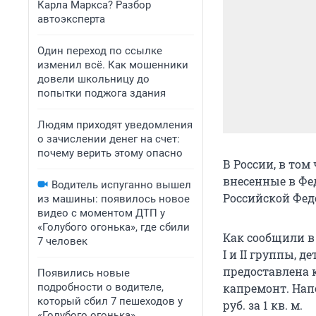
Карла Маркса? Разбор
автоэксперта
Один переход по ссылке
изменил всё. Как мошенники
довели школьницу до
попытки поджога здания
Людям приходят уведомления
о зачислении денег на счет:
почему верить этому опасно
В России, в том
внесенные в Фе
Водитель испуганно вышел
Российской Фед
из машины: появилось новое
видео с моментом ДТП у
«Голубого огонька», где сбили
Как сообщили в
7 человек
I и II группы, 
предоставлена к
Появились новые
подробности о водителе,
капремонт. Нап
который сбил 7 пешеходов у
руб. за 1 кв. м.
«Голубого огонька»