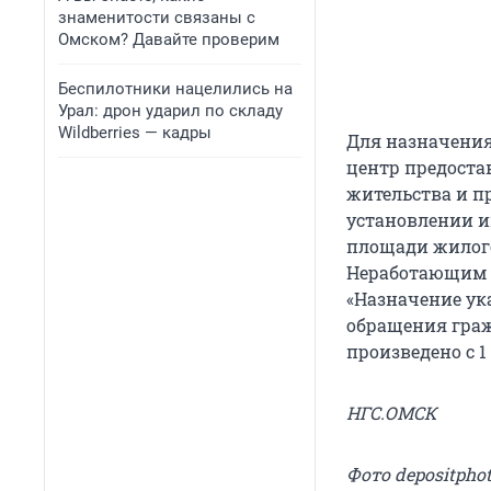
знаменитости связаны с
Омском? Давайте проверим
Беспилотники нацелились на
Урал: дрон ударил по складу
Wildberries — кадры
Для назначени
центр предоста
жительства и п
установлении и
площади жилого
Неработающим и
«Назначение ук
обращения гра
произведено с 1
НГС.ОМСК
Фото depositpho