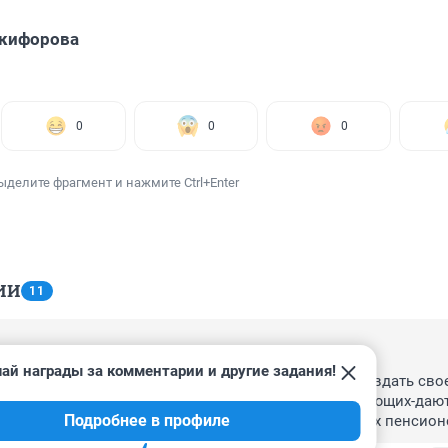
икифорова
0
0
0
ыделите фрагмент и нажмите Ctrl+Enter
ИИ
11
, 15:07
ай награды за комментарии и другие задания!
ми создали пирамиду похлеще МММ..пытаются оправдать свое
нокрадство,обещая "поблажки"для одиноко проживающих-дают
Подробнее в профиле
алидов 1 2 групп,при этом не учитывают,что у многих пенсион
ок ниже..Может проще посчитать сколько "село" у данной 