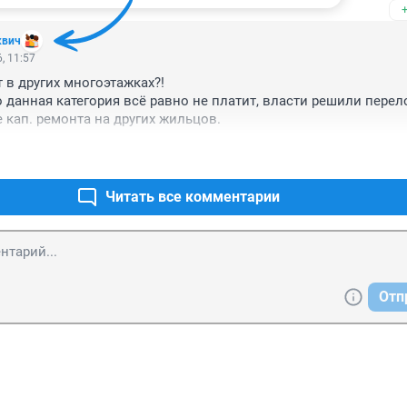
о денег на них тратится,из кармана плательщиков,но живущих
ах,протекающей крышей..а "МММЕШНИКИ-2"хорошо устроилис
квич
, 11:57
в других многоэтажках?!

то данная категория всё равно не платит, власти решили перел
кап. ремонта на других жильцов.
Читать все комментарии
Отп