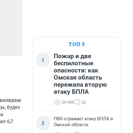
ТОП 5
Пожар и две
1
беспилотные
опасности: как
Омская область
пережила вторую
атаку БПЛА
нвалидам
29 098
22
ы, будет
за
ПВО отражает атаку БПЛА в
ет 6,7
2
Омской области