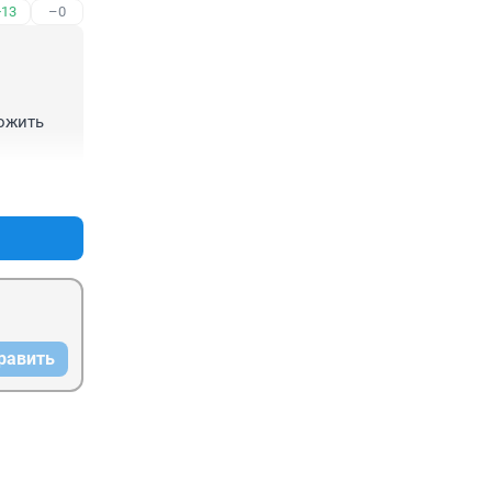
+13
–0
 в 
ь..
ожить 
+10
–3
равить