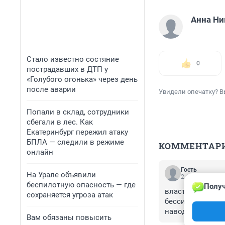
Анна Н
Стало известно состяние
0
пострадавших в ДТП у
«Голубого огонька» через день
после аварии
Увидели опечатку? В
Попали в склад, сотрудники
сбегали в лес. Как
Екатеринбург пережил атаку
БПЛА — следили в режиме
КОММЕНТАР
онлайн
Гость
На Урале объявили
2 февраля 2016
беспилотную опасность — где
Получ
власти с думца
сохраняется угроза атак
бессилие и каз
наводку,для инв
Вам обязаны повысить
пенсия на поряд