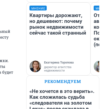
МНЕНИЕ
МНЕНИ
Квартиры дорожают,
От су
но дешевеют: почему
автоб
рынок недвижимости
конди
льный
сейчас такой странный
Почем
есту
оказа
(почти
жки.
Екатерина Торопова
аты
директор агентства
недвижимости
 будет
РЕКОМЕНДУЕМ
«Не хочется в это верить».
Как сложилась судьба
«следователя на золотом
Lexus» после скандала в