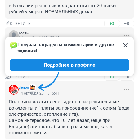
в Болгарии реальный квадрат стоит от 20 тысяч 
рублей.у моря.в НОРМАЛЬНЫХ домах
+0
–0
ОТВЕТИТЬ
Гость
14 октября 2011, 20:44
Получай награды за комментарии и другие 
Народ, вы чего?  Какие 27 т.р.?

задания!
Ладно эти из министерства очарованные, но вы???

Квадратный метр в Омске уже к 40 т.р. за метр 
Подробнее в профиле
подбирается...
+0
–0
ОТВЕТИТЬ
denos
14 октября 2011, 15:41
Половина из этих денег идет на разрешительные 
документы и "платы за присоединение" к сетям (вода 
электричество, отопление итд).

Самое интересное, что 10  лет назад (еще при 
Ельцине) эти платы были в разы менше, как и 
стоимость жилья...