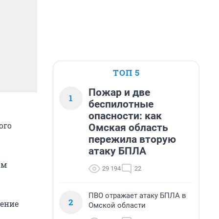
ТОП 5
Пожар и две
1
беспилотные
опасности: как
ого
Омская область
пережила вторую
атаку БПЛА
ам
29 194
22
ПВО отражает атаку БПЛА в
2
нение
Омской области