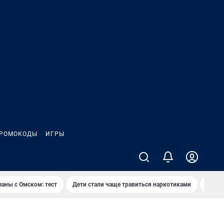
РОМОКОДЫ
ИГРЫ
заны с Омском: тест
Дети стали чаще травиться наркотиками
Появя