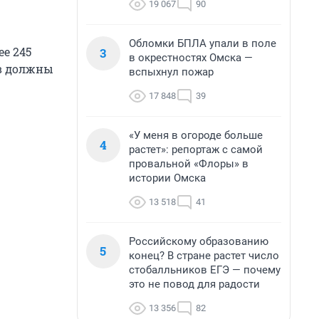
19 067
90
Обломки БПЛА упали в поле
ее 245
3
в окрестностях Омска —
ов должны
вспыхнул пожар
17 848
39
«У меня в огороде больше
4
растет»: репортаж с самой
провальной «Флоры» в
истории Омска
13 518
41
Российскому образованию
5
конец? В стране растет число
стобалльников ЕГЭ — почему
это не повод для радости
13 356
82