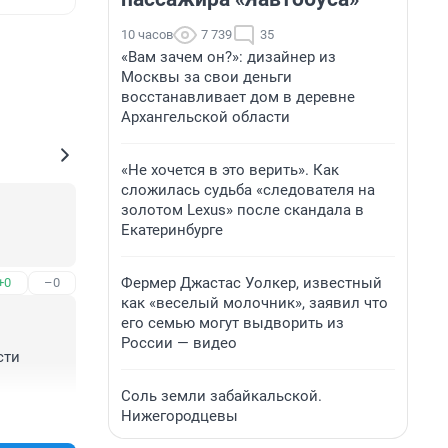
10 часов
7 739
35
«Вам зачем он?»: дизайнер из
Москвы за свои деньги
восстанавливает дом в деревне
Архангельской области
«Не хочется в это верить». Как
сложилась судьба «следователя на
золотом Lexus» после скандала в
Екатеринбурге
Фермер Джастас Уолкер, известный
+0
–0
как «веселый молочник», заявил что
его семью могут выдворить из
России — видео
ти 
Соль земли забайкальской.
Нижегородцевы
+0
–0