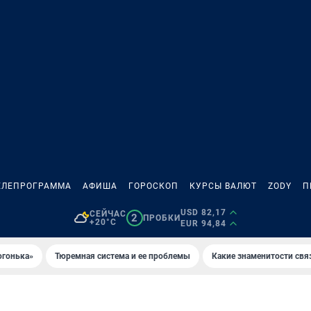
ЕЛЕПРОГРАММА
АФИША
ГОРОСКОП
КУРСЫ ВАЛЮТ
ZODY
П
USD 82,17
СЕЙЧАС
2
ПРОБКИ
+20°C
EUR 94,84
огонька»
Тюремная система и ее проблемы
Какие знаменитости свя