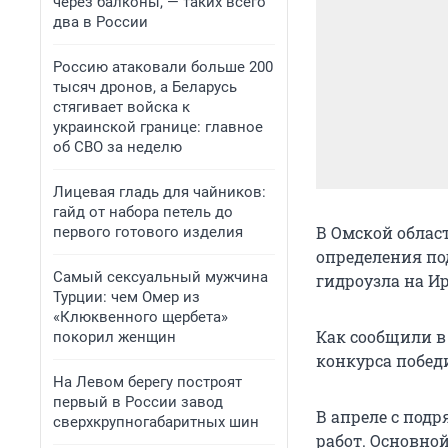
через балконы, — таких всего
два в России
Россию атаковали больше 200
тысяч дронов, а Беларусь
стягивает войска к
украинской границе: главное
об СВО за неделю
Лицевая гладь для чайников:
гайд от набора петель до
В Омской облас
первого готового изделия
определения по
Самый сексуальный мужчина
гидроузла на И
Турции: чем Омер из
«Клюквенного щербета»
Как сообщили в
покорил женщин
конкурса побед
На Левом берегу построят
первый в России завод
В апреле с под
сверхкрупногабаритных шин
работ. Основно