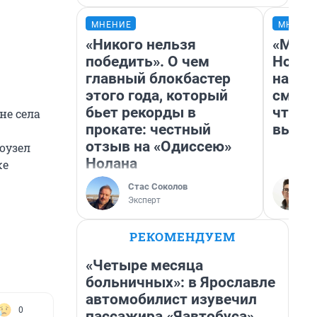
МНЕНИЕ
МНЕНИ
«Никого нельзя
«Мы в
победить». О чем
Нолан
главный блокбастер
настр
этого года, который
смотр
бьет рекорды в
чтобы
не села
прокате: честный
выгля
отзыв на «Одиссею»
оузел
Нолана
же
Стас Соколов
Эксперт
РЕКОМЕНДУЕМ
«Четыре месяца
больничных»: в Ярославле
автомобилист изувечил
0
пассажира «Яавтобуса»