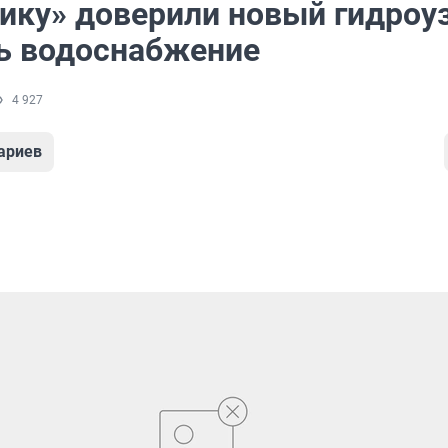
ику» доверили новый гидроуз
ь водоснабжение
4 927
ариев