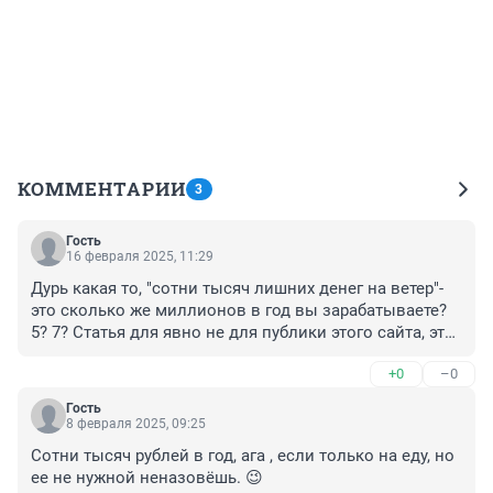
КОММЕНТАРИИ
3
Гость
16 февраля 2025, 11:29
Дурь какая то, "сотни тысяч лишних денег на ветер"- 
это сколько же миллионов в год вы зарабатываете? 
5? 7? Статья для явно не для публики этого сайта, это 
для какого нибудь гламурного журнала больше 
+0
–0
подошло бы. А мы люди простые, только 
необходимое и покупаем.
Гость
8 февраля 2025, 09:25
Сотни тысяч рублей в год, ага , если только на еду, но 
ее не нужной неназовёшь. 😉