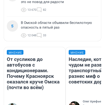
это не повод для радости
13 670
82
В Омской области объявили беспилотную
5
опасность в пятый раз
12 048
33
МНЕНИЕ
МНЕНИЕ
От сусликов до
Наследие, кото
автобусов с
чудом не разва
кондиционерами.
транспортный 
Почему Красноярск
разнес миф о 
оказался круче Омска
советских доро
(почти во всём)
Олег Арефьев