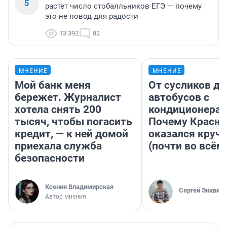
5
растет число стобалльников ЕГЭ — почему
это не повод для радости
13 392
82
МНЕНИЕ
МНЕНИЕ
Мой банк меня
От сусликов до
бережет. Журналист
автобусов с
хотела снять 200
кондиционерам
тысяч, чтобы погасить
Почему Красно
кредит, — к ней домой
оказался круч
приехала служба
(почти во всём
безопасности
Ксения Владимирская
Сергей Энквист
Автор мнения