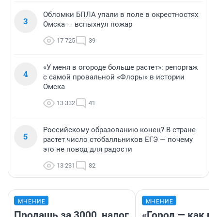
Обломки БПЛА упали в поле в окрестностях
3
Омска — вспыхнул пожар
17 725
39
«У меня в огороде больше растет»: репортаж
4
с самой провальной «Флоры» в истории
Омска
13 332
41
Российскому образованию конец? В стране
5
растет число стобалльников ЕГЭ — почему
это не повод для радости
13 231
82
МНЕНИЕ
МНЕНИЕ
Продашь за 3000, налог
«Город — как н