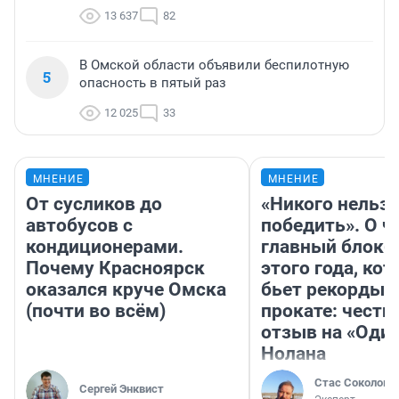
13 637
82
В Омской области объявили беспилотную
5
опасность в пятый раз
12 025
33
МНЕНИЕ
МНЕНИЕ
От сусликов до
«Никого нельз
автобусов с
победить». О ч
кондиционерами.
главный блокб
Почему Красноярск
этого года, ко
оказался круче Омска
бьет рекорды 
(почти во всём)
прокате: честн
отзыв на «Оди
Нолана
Стас Соколов
Сергей Энквист