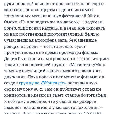
руки попала большая стопка кассет, на которых
записаны рок-концерты с одного из самых
популярных музыкальных фестивалей 90-х в
Омске. «Не пропадать же им даром», — подумал
рокер, оцифровал кассеты и начал монтировать
из них собственный документальный фильм.
Сумасшедшая атмосфера зала, безбашенные
рокеры на сцене — всё это можно будет
прочувствовать во время просмотра фильма.
Денис Рыпаков и сам с роком на «ты»: он гитарист
и один из основателей группы «МагистериуМ», к
тому же настоящий фанат омского рокерского
движения. Пока вовсю идет монтаж фильма, он
создал
группу во «ВКонтакте»
, посвященную
омскому року 90-х. Там он публикует отрывки
концертов, вырезки из газет, старые фотографии
и всё тому подобное, что у бывалых рокеров
вызовет ностальгию, а у молодого поколения —
интерес. Внештатный корреспондент NGS55.RU