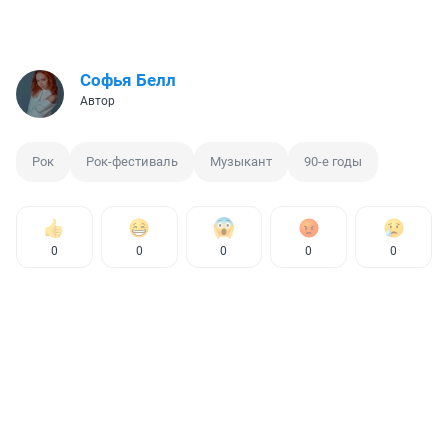
Софья Белл
Автор
Рок
Рок-фестиваль
Музыкант
90-е годы
0
0
0
0
0