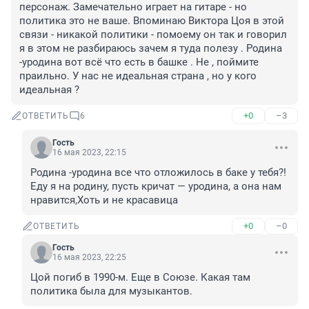
персонаж. Замечательно играет на гитаре - но 
политика это не ваше. Впоминаю Виктора Цоя в этой 
связи - никакой политики - помоему он так и говорил 
я в этом не разбираюсь зачем я туда полезу . Родина 
-уродина вот всё что есть в башке . Не , поймите 
праильно. У нас не идеальная страна , но у кого 
идеальная ?
+0
–3
ОТВЕТИТЬ
6
Гость
16 мая 2023, 22:15
Родина -уродина все что отложилось в баке у тебя?! 
Еду я на родину, пусть кричат — уродина, а она нам 
нравится,Хоть и не красавица
+0
–0
ОТВЕТИТЬ
Гость
16 мая 2023, 22:25
Цой погиб в 1990-м. Еще в Союзе. Какая там 
политика была для музыкантов.