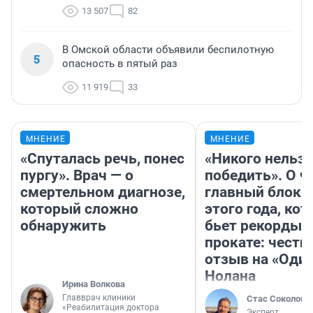
13 507
82
В Омской области объявили беспилотную
5
опасность в пятый раз
11 919
33
МНЕНИЕ
МНЕНИЕ
«Спуталась речь, понес
«Никого нельз
пургу». Врач — о
победить». О ч
смертельном диагнозе,
главный блокб
который сложно
этого года, ко
обнаружить
бьет рекорды 
прокате: честн
отзыв на «Оди
Нолана
Ирина Волкова
Главврач клиники
Стас Соколов
«Реабилитация доктора
Эксперт