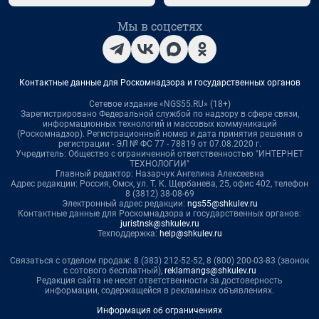
Мы в соцсетях
Контактные данные для Роскомнадзора и государственных органов
Сетевое издание «NGS55.RU» (18+)
Зарегистрировано Федеральной службой по надзору в сфере связи,
информационных технологий и массовых коммуникаций
(Роскомнадзор). Регистрационный номер и дата принятия решения о
регистрации - ЭЛ № ФС 77 - 78819 от 07.08.2020 г.
Учредитель: Общество с ограниченной ответственностью "ИНТЕРНЕТ
ТЕХНОЛОГИИ"
Главный редактор: Назарчук Ангелина Алексеевна
Адрес редакции: Россия, Омск, ул. Т. К. Щербанева, 25, офис 402, телефон
8 (3812) 38-08-69
Электронный адрес редакции:
ngs55@shkulev.ru
Контактные данные для Роскомнадзора и государственных органов:
juristnsk@shkulev.ru
Техподдержка:
help@shkulev.ru
Связаться с отделом продаж: 8 (383) 212-52-52, 8 (800) 200-03-83 (звонок
с сотового бесплатный),
reklamangs@shkulev.ru
Редакция сайта не несет ответственности за достоверность
информации, содержащейся в рекламных объявлениях.
Информация об ограничениях