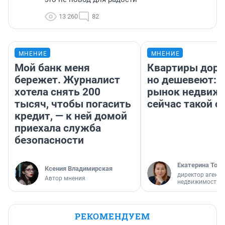
13 260
82
МНЕНИЕ
МНЕНИЕ
Мой банк меня
Квартиры дор
бережет. Журналист
но дешевеют: 
хотела снять 200
рынок недвиж
тысяч, чтобы погасить
сейчас такой 
кредит, — к ней домой
приехала служба
безопасности
Екатерина Торо
Ксения Владимирская
директор агентс
Автор мнения
недвижимости
РЕКОМЕНДУЕМ