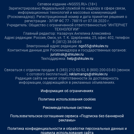
Сетевое издание «NGS55.RU» (18+)
Зарегистрировано Федеральной службой по надзору в сфере связи,
информационных технологий и массовых коммуникаций
(Роскомнадзор). Регистрационный номер и дата принятия решения о
регистрации - ЭЛ № ФС 77 - 78819 от 07.08.2020 г.
Учредитель: Общество с ограниченной ответственностью "ИНТЕРНЕТ
ТЕХНОЛОГИИ"
Главный редактор: Назарчук Ангелина Алексеевна
Адрес редакции: Россия, Омск, ул. Т. К. Щербанева, 25, офис 402, телефон
8 (3812) 38-08-69
Электронный адрес редакции:
ngs55@shkulev.ru
Контактные данные для Роскомнадзора и государственных органов:
juristnsk@shkulev.ru
Техподдержка:
help@shkulev.ru
Связаться с отделом продаж: 8 (383) 212-52-52, 8 (800) 200-03-83 (звонок
с сотового бесплатный),
reklamangs@shkulev.ru
Редакция сайта не несет ответственности за достоверность
информации, содержащейся в рекламных объявлениях.
Информация об ограничениях
Политика использования cookies
Рекомендательные системы
Пользовательское соглашение сервиса «Подписка без баннерной
рекламы»
Политика конфиденциальности и обработки персональных данных и
правила использования сайта