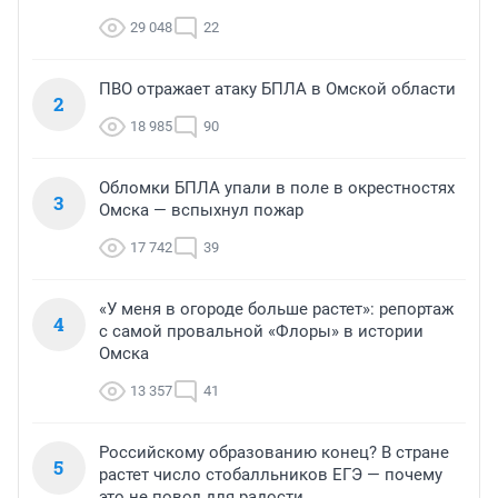
29 048
22
ПВО отражает атаку БПЛА в Омской области
2
18 985
90
Обломки БПЛА упали в поле в окрестностях
3
Омска — вспыхнул пожар
17 742
39
«У меня в огороде больше растет»: репортаж
4
с самой провальной «Флоры» в истории
Омска
13 357
41
Российскому образованию конец? В стране
5
растет число стобалльников ЕГЭ — почему
это не повод для радости