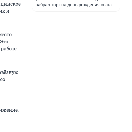
ицинское
забрал торт на день рождения сына
их и
место
 Это
 работе
рьёзную
ью
ижение,