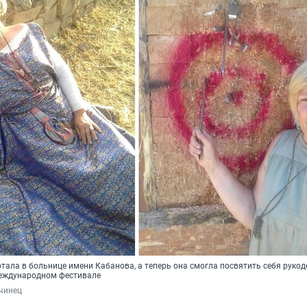
тала в больнице имени Кабанова, а теперь она смогла посвятить себя рукод
международном фестивале
чинец