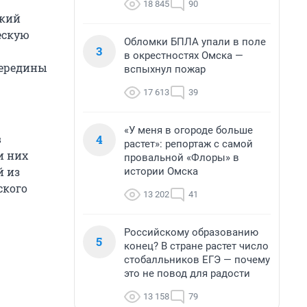
18 845
90
ский
ческую
Обломки БПЛА упали в поле
3
в окрестностях Омска —
середины
вспыхнул пожар
17 613
39
«У меня в огороде больше
4
в
растет»: репортаж с самой
и них
провальной «Флоры» в
й из
истории Омска
ского
13 202
41
Российскому образованию
5
конец? В стране растет число
стобалльников ЕГЭ — почему
это не повод для радости
13 158
79