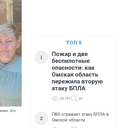
ТОП 5
Пожар и две
1
беспилотные
опасности: как
Омская область
пережила вторую
атаку БПЛА
28 791
22
елию. Это
ПВО отражает атаку БПЛА в
2
Омской области