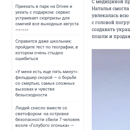
С медициной пр
Приехать в парк на Drivee и
Наталья смогла
уехать с подарком: сервис
увлекалась всю
устраивает сюрпризы для
с головой погру
омичей все выходные августа
создавать украш
пошли и прода
Справится даже школьник:
пройдите тест по географии, в
котором очень стыдно
ошибиться
«У меня есть еще пять минут»:
фельдшер скорой — о борьбе
со смертью, самых сложных
вызовах и чувстве
безысходности
Людей снесло вместе со
светофором: на островке
безопасности сбили 7 человек
возле «Голубого огонька» —