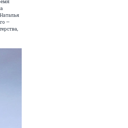
ремя
ка
 Наталья
его —
терства,