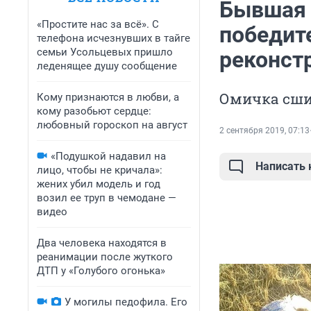
Бывшая 
«Простите нас за всё». С
победит
телефона исчезнувших в тайге
семьи Усольцевых пришло
реконст
леденящее душу сообщение
Омичка сшил
Кому признаются в любви, а
кому разобьют сердце:
любовный гороскоп на август
2 сентября 2019, 07:13
«Подушкой надавил на
Написать
лицо, чтобы не кричала»:
жених убил модель и год
возил ее труп в чемодане —
видео
Два человека находятся в
реанимации после жуткого
ДТП у «Голубого огонька»
У могилы педофила. Его