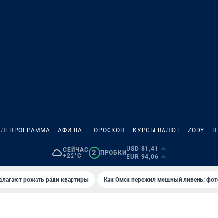
ЕЛЕПРОГРАММА
АФИША
ГОРОСКОП
КУРСЫ ВАЛЮТ
ZODY
П
USD 81,41
СЕЙЧАС
2
ПРОБКИ
+22°C
EUR 94,06
длагают рожать ради квартиры
Как Омск пережил мощный ливень: фот