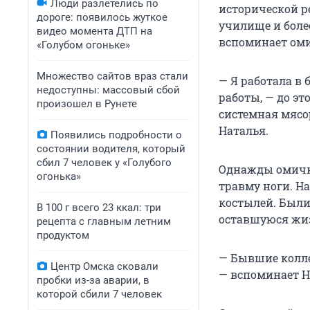
Люди разлетелись по
исторической р
дороге: появилось жуткое
училище и более
видео момента ДТП на
вспоминает оми
«Голубом огоньке»
Множество сайтов враз стали
— Я работала в 
недоступны: массовый сбой
работы, — до это
произошел в Рунете
системная мясо
Наталья.
Появились подробности о
состоянии водителя, который
сбил 7 человек у «Голубого
Однажды омичка
огонька»
травму ноги. Н
костылей. Были
В 100 г всего 23 ккал: три
оставшуюся жи
рецепта с главным летним
продуктом
— Бывшие колле
Центр Омска сковали
— вспоминает Н
пробки из-за аварии, в
которой сбили 7 человек