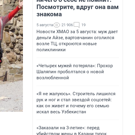
Посмотрите, вдруг она вам
знакома
5 августа
21 906
19
Новости ХМАО за 5 августа: муж дает
деньги Айзе, вартовчанин оголился
возле ТЦ, откроются новые
поликлиники
«Четырех мужей потеряла»: Прохор
Шаляпин проболтался о новой
возлюбленной
«Я не жалуюсь». Строитель лишился
рук и ног и стал звездой соцсетей:
как он живет и почему его семью
искал весь Узбекистан
«Заказали на 3-летие»: перед
убийством жены в Казани турок