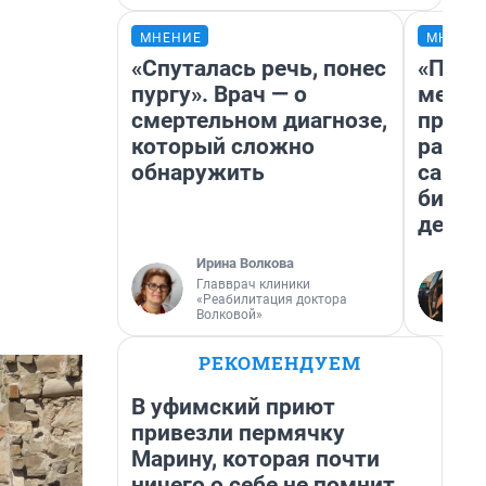
МНЕНИЕ
МНЕНИ
«Спуталась речь, понес
«Поку
пургу». Врач — о
мешке
смертельном диагнозе,
предп
который сложно
расска
обнаружить
самом
бизне
дешев
Ирина Волкова
Главврач клиники
«Реабилитация доктора
Волковой»
РЕКОМЕНДУЕМ
В уфимский приют
привезли пермячку
Марину, которая почти
ничего о себе не помнит.