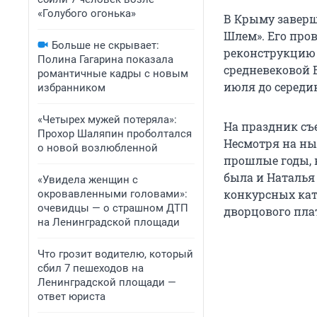
«Голубого огонька»
В Крыму завер
Шлем». Его пров
Больше не скрывает:
реконструкцию 
Полина Гагарина показала
средневековой 
романтичные кадры с новым
июля до середи
избранником
«Четырех мужей потеряла»:
На праздник съ
Прохор Шаляпин проболтался
Несмотря на ны
о новой возлюбленной
прошлые годы, 
была и Наталья 
«Увидела женщин с
конкурсных кат
окровавленными головами»:
очевидцы — о страшном ДТП
дворцового плат
на Ленинградской площади
Что грозит водителю, который
сбил 7 пешеходов на
Ленинградской площади —
ответ юриста