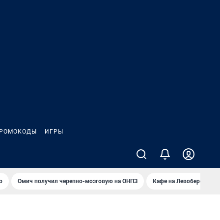
РОМОКОДЫ
ИГРЫ
о
Омич получил черепно-мозговую на ОНПЗ
Кафе на Левобережье в