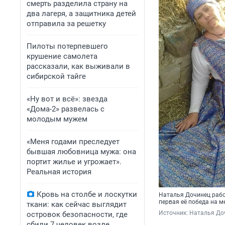
смерть разделила страну на
два лагеря, а защитника детей
отправила за решетку
Пилоты потерпевшего
крушение самолета
рассказали, как выживали в
сибирской тайге
«Ну вот и всё»: звезда
«Дома-2» развелась с
молодым мужем
«Меня годами преследует
бывшая любовница мужа: она
портит жилье и угрожает».
Реальная история
Кровь на столбе и лоскутки
Наталья Дочинец рабо
первая её победа на 
ткани: как сейчас выглядит
Источник: 
Наталья До
островок безопасности, где
сбили 7 человек возле