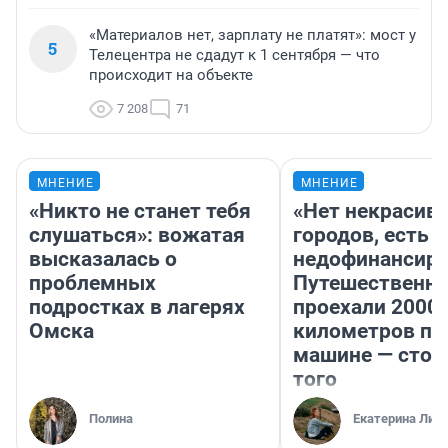
«Материалов нет, зарплату не платят»: мост у
5
Телецентра не сдадут к 1 сентября — что
происходит на объекте
7 208
71
МНЕНИЕ
МНЕНИЕ
«Никто не станет тебя
«Нет некрасив
слушаться»: вожатая
городов, есть
высказалась о
недофинансиро
проблемных
Путешественн
подростках в лагерях
проехали 2000
Омска
километров по 
машине — стои
того
Полина
Екатерина Лит