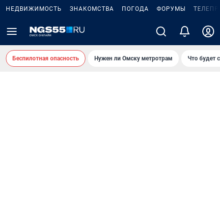
НЕДВИЖИМОСТЬ
ЗНАКОМСТВА
ПОГОДА
ФОРУМЫ
ТЕЛЕПР
Беспилотная опасность
Нужен ли Омску метротрам
Что будет 