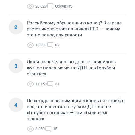
20 028
Обсудить
Российскому образованию конец? В стране
2
растет число стобалльников ЕГЭ — почему
это не повод для радости
13 831
82
Люди разлетелись по дороге: появилось
3
жуткое видео момента ДТП на «Голубом
огоньке»
11 159
31
Пешеходы в реанимации и кровь на столбах:
4
всё, что известно о жутком ДТП возле
«Голубого огонька» — там сбили семь
человек
8 058
15