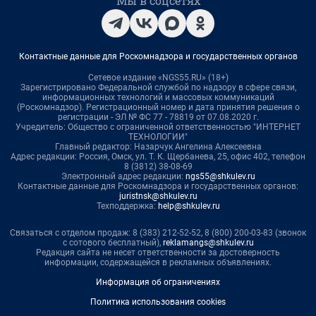
Мы в соцсетях
Контактные данные для Роскомнадзора и государственных органов
Сетевое издание «NGS55.RU» (18+)
Зарегистрировано Федеральной службой по надзору в сфере связи,
информационных технологий и массовых коммуникаций
(Роскомнадзор). Регистрационный номер и дата принятия решения о
регистрации - ЭЛ № ФС 77 - 78819 от 07.08.2020 г.
Учредитель: Общество с ограниченной ответственностью "ИНТЕРНЕТ
ТЕХНОЛОГИИ"
Главный редактор: Назарчук Ангелина Алексеевна
Адрес редакции: Россия, Омск, ул. Т. К. Щербанева, 25, офис 402, телефон
8 (3812) 38-08-69
Электронный адрес редакции:
ngs55@shkulev.ru
Контактные данные для Роскомнадзора и государственных органов:
juristnsk@shkulev.ru
Техподдержка:
help@shkulev.ru
Связаться с отделом продаж: 8 (383) 212-52-52, 8 (800) 200-03-83 (звонок
с сотового бесплатный),
reklamangs@shkulev.ru
Редакция сайта не несет ответственности за достоверность
информации, содержащейся в рекламных объявлениях.
Информация об ограничениях
Политика использования cookies