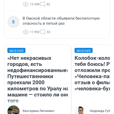
13 598
82
В Омской области объявили беспилотную
5
опасность в пятый раз
11 992
33
МНЕНИЕ
МНЕНИЕ
«Нет некрасивых
Колобок-колобо
городов, есть
тебя боюсь! Ра
недофинансированные».
отложили прок
Путешественники
«Человека-пау
проехали 2000
отзыв о фильм
километров по Уралу на
«человека-бул
машине — стоило ли оно
того
Екатерина Литкевич
Надежда Губар