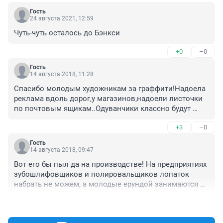
Гость
24 августа 2021, 12:59
Чуть-чуть осталось до Бэнкси
+0
–0
Гость
14 августа 2018, 11:28
Спасибо молодым художникам за граффити!Надоела 
реклама вдоль дорог,у магазинов,надоели листочки 
по почтовым ящикам..Одуванчики классно будут 
смотреться среди зимы,..да глазам приятно смотреть 
+3
–0
на красоту!Ведь идя по тротуарам,мы смотрим под 
ноги,чтобы не сломать их,а тут даже остановиться 
Гость
можно и полюбоваться..Ребята,это же расходы на 
14 августа 2018, 09:47
краску..а можно дверь в подъезд так??
Вот его бы пыл да на производстве! На предприятиях 
зубошлифовщиков и полировальщиков лопаток 
набрать не можем, а молодые ерундой занимаются 
вместо того, чтобы работать
+1
–5