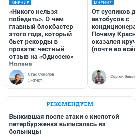
МНЕНИЕ
МНЕНИЕ
«Никого нельзя
От сусликов до
победить». О чем
автобусов с
главный блокбастер
кондиционерам
этого года, который
Почему Красно
бьет рекорды в
оказался круч
прокате: честный
(почти во всём
отзыв на «Одиссею»
Нолана
Стас Соколов
Сергей Энквист
Эксперт
РЕКОМЕНДУЕМ
Выжившая после атаки с кислотой
петербурженка выписалась из
больницы