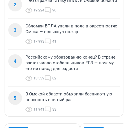
ПВО отражает атаку БПЛА в Омской области
2
19 224
90
Обломки БПЛА упали в поле в окрестностях
3
Омска — вспыхнул пожар
17 993
41
Российскому образованию конец? В стране
4
растет число стобалльников ЕГЭ — почему
это не повод для радости
13 539
82
В Омской области объявили беспилотную
5
опасность в пятый раз
11 941
33