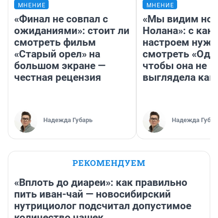
МНЕНИЕ
МНЕНИЕ
«Финал не совпал с
«Мы видим нов
ожиданиями»: стоит ли
Нолана»: с как
смотреть фильм
настроем нужн
«Старый орел» на
смотреть «Оди
большом экране —
чтобы она не
честная рецензия
выглядела как
Надежда Губарь
Надежда Губар
РЕКОМЕНДУЕМ
«Вплоть до диареи»: как правильно
пить иван-чай — новосибирский
нутрициолог подсчитал допустимое
количество чашек