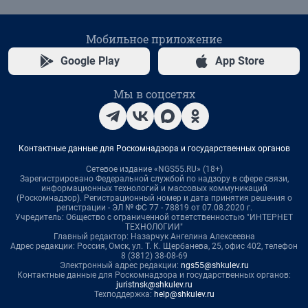
Мобильное приложение
Google Play
App Store
Мы в соцсетях
Контактные данные для Роскомнадзора и государственных органов
Сетевое издание «NGS55.RU» (18+)
Зарегистрировано Федеральной службой по надзору в сфере связи,
информационных технологий и массовых коммуникаций
(Роскомнадзор). Регистрационный номер и дата принятия решения о
регистрации - ЭЛ № ФС 77 - 78819 от 07.08.2020 г.
Учредитель: Общество с ограниченной ответственностью "ИНТЕРНЕТ
ТЕХНОЛОГИИ"
Главный редактор: Назарчук Ангелина Алексеевна
Адрес редакции: Россия, Омск, ул. Т. К. Щербанева, 25, офис 402, телефон
8 (3812) 38-08-69
Электронный адрес редакции:
ngs55@shkulev.ru
Контактные данные для Роскомнадзора и государственных органов:
juristnsk@shkulev.ru
Техподдержка:
help@shkulev.ru