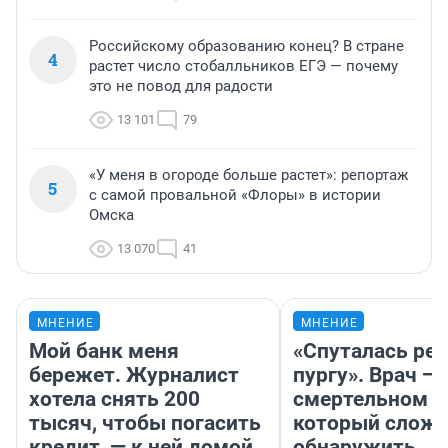
Российскому образованию конец? В стране
4
растет число стобалльников ЕГЭ — почему
это не повод для радости
13 101
79
«У меня в огороде больше растет»: репортаж
5
с самой провальной «Флоры» в истории
Омска
13 070
41
МНЕНИЕ
МНЕНИЕ
Мой банк меня
«Спуталась реч
бережет. Журналист
пургу». Врач — 
хотела снять 200
смертельном д
тысяч, чтобы погасить
который слож
кредит, — к ней домой
обнаружить