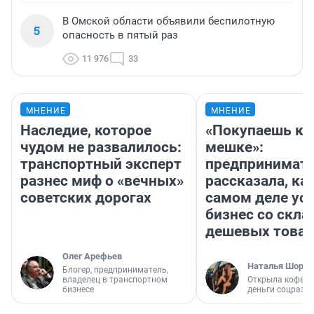
В Омской области объявили беспилотную
5
опасность в пятый раз
11 976
33
МНЕНИЕ
МНЕНИЕ
Наследие, которое
«Покупаешь ко
чудом не развалилось:
мешке»:
транспортный эксперт
предпринимат
разнес миф о «вечных»
рассказала, как
советских дорогах
самом деле ус
бизнес со скл
дешевых това
Олег Арефьев
Наталья Шорох
Блогер, предприниматель,
владелец в транспортном
Открыла кофейн
бизнесе
деньги соцразв