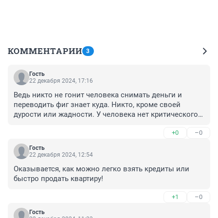
КОММЕНТАРИИ
3
Гость
22 декабря 2024, 17:16
Ведь никто не гонит человека снимать деньги и 
переводить фиг знает куда. Никто, кроме своей 
дурости или жадности. У человека нет критического 
мышления и он верит всяким глупостям. Чужую и 
+0
–0
умную голову нам никто не приставит. И веру в 
халяву никто не отключит. Нет такой кнопки. Человек 
Гость
сам должен отвечать за свои глупости, иначе он 
22 декабря 2024, 12:54
никогда не поумнеет.
Оказывается, как можно легко взять кредиты или 
быстро продать квартиру!
+1
–0
Гость