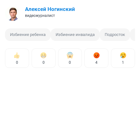
Алексей Ногинский
видеожурналист
Избиение ребенка
Избиение инвалида
Подросток
Из
0
0
0
4
1