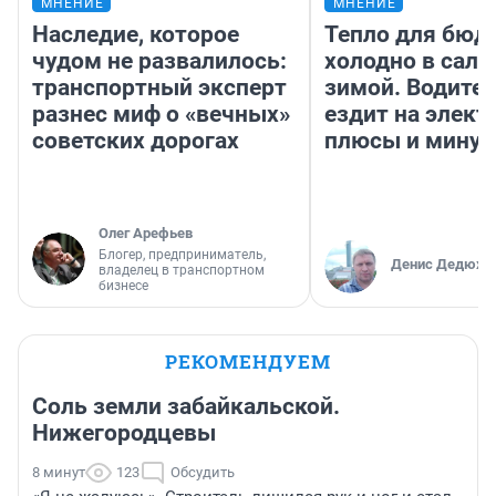
МНЕНИЕ
МНЕНИЕ
Наследие, которое
Тепло для бюд
чудом не развалилось:
холодно в сало
транспортный эксперт
зимой. Водител
разнес миф о «вечных»
ездит на элект
советских дорогах
плюсы и мину
Олег Арефьев
Блогер, предприниматель,
Денис Дедюхи
владелец в транспортном
бизнесе
РЕКОМЕНДУЕМ
Соль земли забайкальской.
Нижегородцевы
8 минут
123
Обсудить