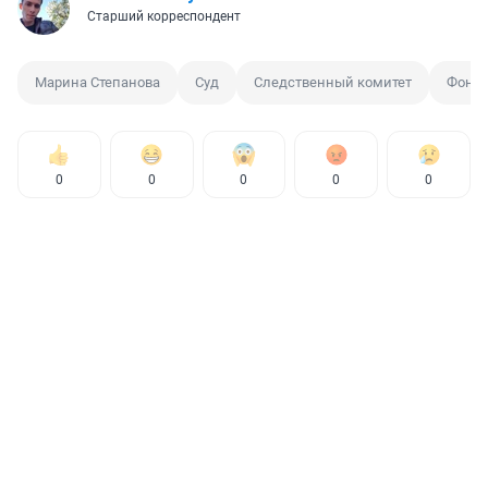
Старший корреспондент
Марина Степанова
Суд
Следственный комитет
Фонд 
0
0
0
0
0