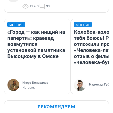
11 982
33
МНЕНИЕ
МНЕНИЕ
«Город — как нищий на
Колобок-колобо
паперти»: краевед
тебя боюсь! Ра
возмутился
отложили прок
установкой памятника
«Человека-пау
Высоцкому в Омске
отзыв о фильм
«человека-бул
Игорь Коновалов
Надежда Губар
Историк
РЕКОМЕНДУЕМ