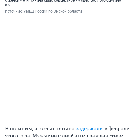
С женой у египтянина было совместное имущество, и это смутило
его
Источник: 
УМВД России по Омской области
Напомним, что египтянина
задержали
в феврале
этого года. Мужчина с двойным гражданством