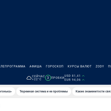
ЕЛЕПРОГРАММА
АФИША
ГОРОСКОП
КУРСЫ ВАЛЮТ
ZODY
П
USD 81,41
СЕЙЧАС
3
ПРОБКИ
+22°C
EUR 94,06
огонька»
Тюремная система и ее проблемы
Какие знаменитости свя
Е