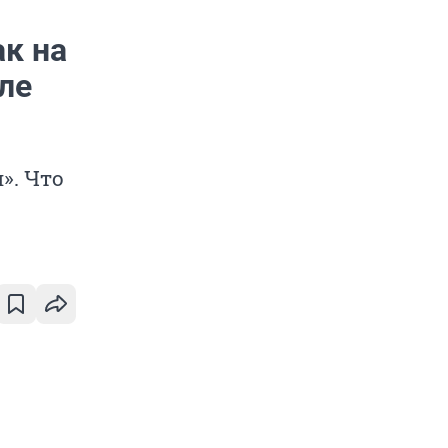
ак на
ле
». Что