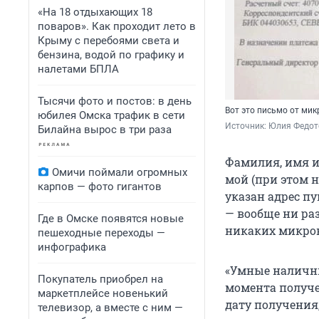
«На 18 отдыхающих 18
поваров». Как проходит лето в
Крыму с перебоями света и
бензина, водой по графику и
налетами БПЛА
Тысячи фото и постов: в день
Вот это письмо от ми
юбилея Омска трафик в сети
Источник: 
Юлия Федот
Билайна вырос в три раза
Фамилия, имя и
Омичи поймали огромных
мой (при этом н
карпов — фото гигантов
указан адрес пу
— вообще ни раз
Где в Омске появятся новые
никаких микрокр
пешеходные переходы —
инфографика
«Умные наличны
Покупатель приобрел на
момента получе
маркетплейсе новенький
дату получения,
телевизор, а вместе с ним —