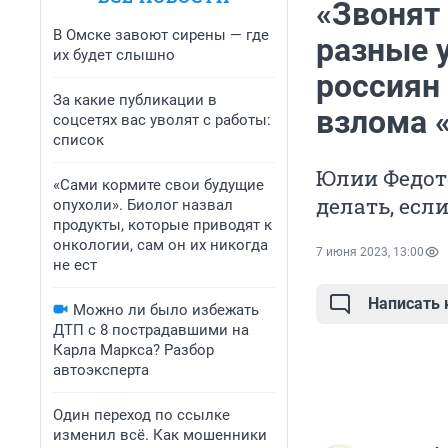
«Звонят
В Омске завоют сирены — где
разные 
их будет слышно
россиян
За какие публикации в
взлома 
соцсетях вас уволят с работы:
список
Юлии Федото
«Сами кормите свои будущие
делать, есл
опухоли». Биолог назвал
продукты, которые приводят к
онкологии, сам он их никогда
7 июня 2023, 13:00
не ест
Написать
Можно ли было избежать
ДТП с 8 пострадавшими на
Карла Маркса? Разбор
автоэксперта
Один переход по ссылке
изменил всё. Как мошенники