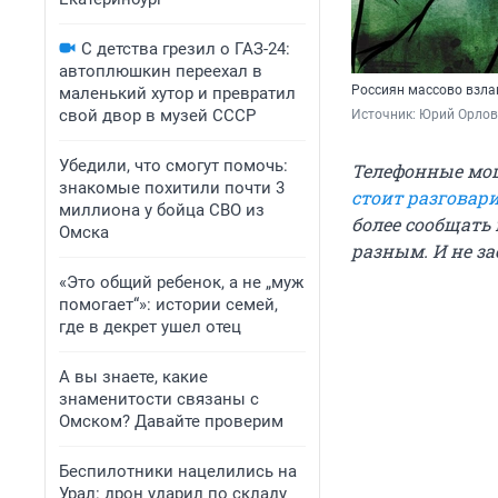
С детства грезил о ГАЗ-24:
автоплюшкин переехал в
Россиян массово взла
маленький хутор и превратил
свой двор в музей СССР
Источник: 
Юрий Орлов
Убедили, что смогут помочь:
Телефонные мош
знакомые похитили почти 3
стоит разговар
миллиона у бойца СВО из
более сообщать
Омска
разным. И не за
«Это общий ребенок, а не „муж
помогает“»: истории семей,
где в декрет ушел отец
А вы знаете, какие
знаменитости связаны с
Омском? Давайте проверим
Беспилотники нацелились на
Урал: дрон ударил по складу