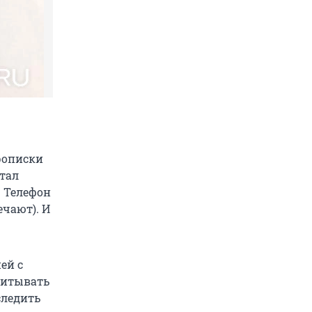
рописки
стал
. Телефон
ечают). И
ей с
читывать
следить