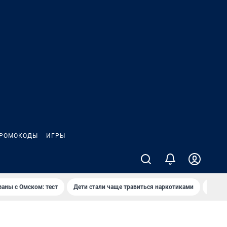
РОМОКОДЫ
ИГРЫ
заны с Омском: тест
Дети стали чаще травиться наркотиками
Появя