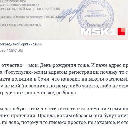
крокредитной организации
ова / MSK1.RU
 отчество — мои. День рождения тоже. И даже адрес п
а «Госуслугах» моим адресом регистрации почему-то 
нкта полиции в Сочи, что наводит на мысли о взломе)
у не мой (позвонила по нему: либо занято, либо не отв
едитов я, конечно же, не брала.
е» требуют от меня эти пять тысяч в течение семи дн
ния претензии. Правда, каким образом они будут отс
 не ясно, потому что письмо простое, не заказное, и от