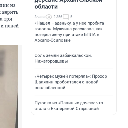
ации из
области
и верить
3 часа
2 356
5
а три
«Нашел Наденьку, а у нее пробита
 и пеней
голова». Мужчина рассказал, как
потерял жену при атаке БПЛА в
Архипо-Осиповке
Соль земли забайкальской.
Нижегородцевы
«Четырех мужей потеряла»: Прохор
Шаляпин проболтался о новой
возлюбленной
Пуговка из «Папиных дочек»: что
стало с Екатериной Старшовой