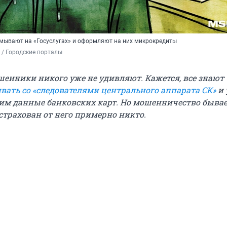
мывают на «Госуслугах» и оформляют на них микрокредиты
 / Городские порталы
енники никого уже не удивляют. Кажется, все знают
ивать со «следователями центрального аппарата СК»
и 
 им данные банковских карт.
Но мошенничество быва
страхован от него примерно никто.