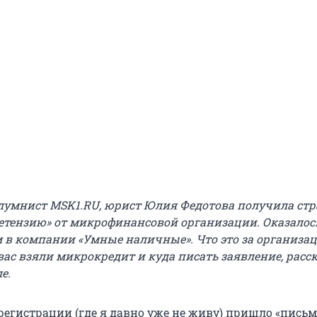
лумнист MSK1.RU, юрист Юлия Федотова получила ст
етензию» от микрофинансовой организации. Оказалось
м в компании «Умные наличные». Что это за организац
 вас взяли микрокредит и куда писать заявление, рас
е.
регистрации (где я давно уже не живу) пришло «пись