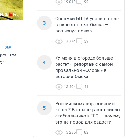
19 012
90
Обломки БПЛА упали в поле
3
в окрестностях Омска —
вспыхнул пожар
17 774
39
 —
не
уж тем
«У меня в огороде больше
ет
4
растет»: репортаж с самой
провальной «Флоры» в
истории Омска
13 404
41
Российскому образованию
5
конец? В стране растет число
стобалльников ЕГЭ — почему
это не повод для радости
13 285
82