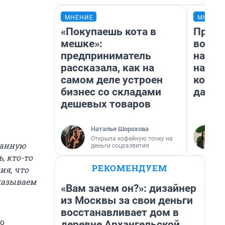
МНЕНИЕ
МНЕНИ
«Покупаешь кота в
Прода
мешке»:
возьм
предприниматель
нам г
рассказала, как на
налог
самом деле устроен
косне
бизнес со складами
даже 
дешевых товаров
Наталья Шорохова
Открыла кофейную точку на
ранную
деньги соцразвития
, кто-то
РЕКОМЕНДУЕМ
ия, что
сказываем
«Вам зачем он?»: дизайнер
из Москвы за свои деньги
восстанавливает дом в
мо
деревне Архангельской