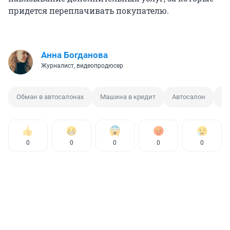
придется переплачивать покупателю.
Анна Богданова
Журналист, видеопродюсер
Обман в автосалонах
Машина в кредит
Автосалон
Ав
0
0
0
0
0