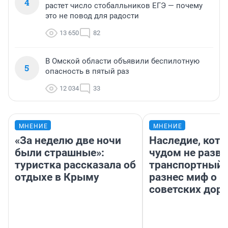
4
растет число стобалльников ЕГЭ — почему
это не повод для радости
13 650
82
В Омской области объявили беспилотную
5
опасность в пятый раз
12 034
33
МНЕНИЕ
МНЕНИЕ
«За неделю две ночи
Наследие, кото
были страшные»:
чудом не разва
туристка рассказала об
транспортный 
отдыхе в Крыму
разнес миф о 
советских доро